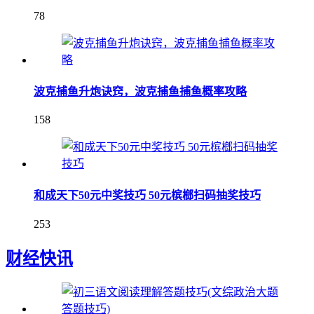
78
波克捕鱼升炮诀窍，波克捕鱼捕鱼概率攻略
158
和成天下50元中奖技巧 50元槟榔扫码抽奖技巧
253
财经快讯