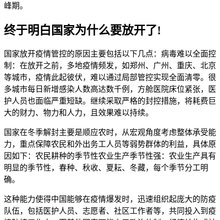
峰期。
终于明白国家为什么要放开了!
国家放开疫情管控的原因主要包括以下几点：病毒难以全面控
制：在放开之前，多地疫情频发，如郑州、广州、重庆、北京
等城市，疫情此起彼伏，难以通过局部管控实现全面清零。很
多城市每日新增感染人数高达数千例，方舱医院床位紧张，医
护人员也面临严重短缺。继续采取严格的封控措施，将耗费巨
大的财力、物力和人力，且效果难以持续。
国家在冬季解封主要是顺应农时，从宏观角度考虑整体承受能
力，重点保障农民和外出务工人员等弱势群体的利益，具体原
因如下：农民耕种的季节性农业生产季节性强：农业生产具有
明显的季节性，春种、秋收、夏耘、冬藏，每个季节分工明
确。
这种能力使得中国能够在疫情爆发时，迅速组织起庞大的防疫
队伍，包括医护人员、志愿者、社区工作者等，共同投入到疫