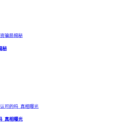
揭秘
吗_真相曝光