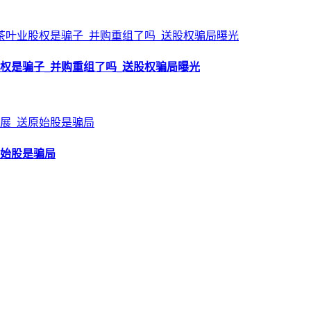
权是骗子_并购重组了吗_送股权骗局曝光
原始股是骗局