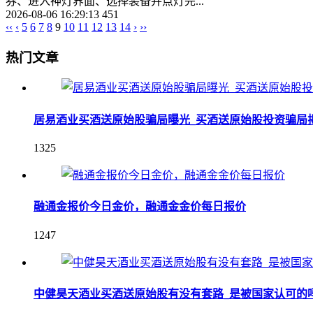
券、进入神灯界面、选择装备并点灯完...
2026-08-06 16:29:13
451
‹‹
‹
5
6
7
8
9
10
11
12
13
14
›
››
热门文章
居易酒业买酒送原始股骗局曝光_买酒送原始股投资骗局
1325
融通金报价今日金价，融通金金价每日报价
1247
中健昊天酒业买酒送原始股有没有套路_是被国家认可的