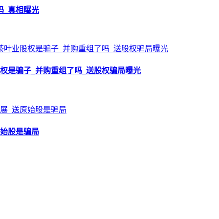
吗_真相曝光
权是骗子_并购重组了吗_送股权骗局曝光
原始股是骗局