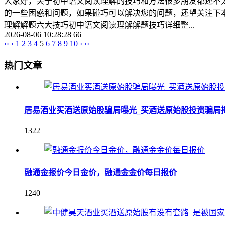
大家好，关于初中语文阅读理解的技巧和方法很多朋友都还不
的一些困惑和问题，如果碰巧可以解决您的问题，还望关注下本
理解解题六大技巧初中语文阅读理解解题技巧详细整...
2026-08-06 10:28:28
66
‹‹
‹
1
2
3
4
5
6
7
8
9
10
›
››
热门文章
居易酒业买酒送原始股骗局曝光_买酒送原始股投资骗局
1322
融通金报价今日金价，融通金金价每日报价
1240