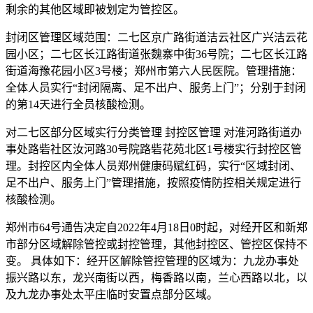
剩余的其他区域即被划定为管控区。
封闭区管理区域范围：二七区京广路街道洁云社区广兴洁云花
园小区；二七区长江路街道张魏寨中街36号院；二七区长江路
街道海豫花园小区3号楼；郑州市第六人民医院。管理措施：
全体人员实行“封闭隔离、足不出户、服务上门”；分别于封闭
的第14天进行全员核酸检测。
对二七区部分区域实行分类管理 封控区管理 对淮河路街道办
事处路砦社区汝河路30号院路砦花苑北区1号楼实行封控区管
理。封控区内全体人员郑州健康码赋红码，实行“区域封闭、
足不出户、服务上门”管理措施，按照疫情防控相关规定进行
核酸检测。
郑州市64号通告决定自2022年4月18日0时起，对经开区和新郑
市部分区域解除管控或封控管理，其他封控区、管控区保持不
变。 具体如下：经开区解除管控管理的区域为：九龙办事处
振兴路以东，龙兴南街以西，梅香路以南，兰心西路以北，以
及九龙办事处太平庄临时安置点部分区域。