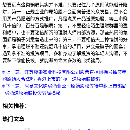
想要远离这类骗局其实并不难，只要记住几个原则就能避开陷
阱，第一，正规企业的原始股不会面向普通公众发售，更不会
用买产品赠送的方式推广，凡是说买产品送原始股、等上市赚
几十倍的，百分百是骗局；第二，不要轻信陌生理财群里的盈
利晒单，也不要迷信所谓的理财大师内部资源，那些热闹的氛
围都是骗子刻意营造出来的；第三，不要相信天上掉馅饼的好
事，承诺稳赚不赔还能翻几十倍的项目，只会是骗子的圈套；
遇到拿不准的投资项目，多和身边了解投资的年轻人沟通，不
要私下偷偷投钱，就能避免绝大多数的此类骗局。
# 上一篇：江苏虞姬农业科技有限公司股票直播间摇号抽签申
购原始股合法吗_香港上市的时间_送原始股被骗
# 下一篇：居易文化购买酒业公司原始股权等待重组上市骗局
_买酒送原始股投资骗局揭秘
相关推荐：
热门文章