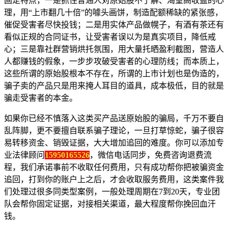
固定特点，一是抓住普通人对原始股不了解、渴望高收益的心
理，用“上市翻几十倍”的噱头画饼，制造配额稀缺的紧张感，
催促受害者尽快投钱；二是用实体产品做幌子，有酒有茶还有
看似正规的合同证书，让受害者误以为是真实项目，降低戒
心；三是靠社群营销烘托氛围，用大量托晒盈利截图，营造人
人都赚钱的假象，一步步攻破受害者的心理防线；而本质上，
这些所谓的原始股根本不存在，所谓的上市计划也是伪造的，
骗子卖的产品只是用来掩人耳目的道具，成本极低，目的就是
骗走受害者的本金。
如果你已经不慎落入这类买产品送原始股的骗局，千万不要自
乱阵脚，更不要擅自联系骗子理论，一旦打草惊蛇，骗子很容
易转移资金、销毁证据，大大增加追回的难度。你可以添加专
业法律顾问
15950165526
，微信电话同步，免费咨询退费流
程，我们承诺事前不收取任何费用，只有成功帮你把被骗资金
追回，打到你的账户上之后，才会收取服务费用，这类案件我
们处理过很多同类型案例，一般处理周期在7到20天，专业团
队会帮你固定证据，对接相关渠道，最大程度帮你挽回血汗
钱。