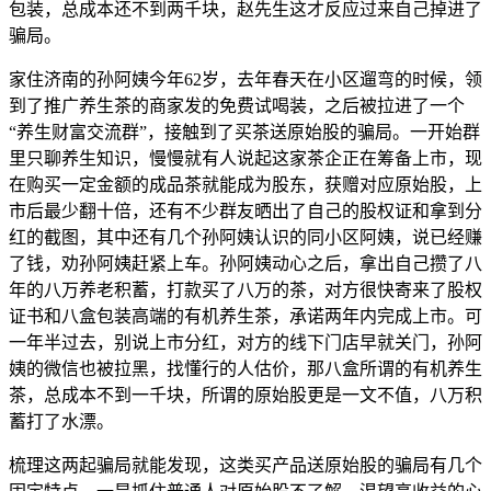
包装，总成本还不到两千块，赵先生这才反应过来自己掉进了
骗局。
家住济南的孙阿姨今年62岁，去年春天在小区遛弯的时候，领
到了推广养生茶的商家发的免费试喝装，之后被拉进了一个
“养生财富交流群”，接触到了买茶送原始股的骗局。一开始群
里只聊养生知识，慢慢就有人说起这家茶企正在筹备上市，现
在购买一定金额的成品茶就能成为股东，获赠对应原始股，上
市后最少翻十倍，还有不少群友晒出了自己的股权证和拿到分
红的截图，其中还有几个孙阿姨认识的同小区阿姨，说已经赚
了钱，劝孙阿姨赶紧上车。孙阿姨动心之后，拿出自己攒了八
年的八万养老积蓄，打款买了八万的茶，对方很快寄来了股权
证书和八盒包装高端的有机养生茶，承诺两年内完成上市。可
一年半过去，别说上市分红，对方的线下门店早就关门，孙阿
姨的微信也被拉黑，找懂行的人估价，那八盒所谓的有机养生
茶，总成本不到一千块，所谓的原始股更是一文不值，八万积
蓄打了水漂。
梳理这两起骗局就能发现，这类买产品送原始股的骗局有几个