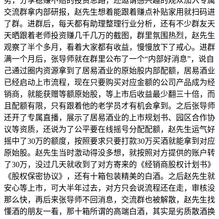
势，分享稳赚不赔的投资思路，还邀请感兴趣的观众加入专属
交流群拿内部研报，赵先生想着能跟着赚点补贴家用就扫码进
了群。进群后，每天都有助理整理行业分析，还有不少群友天
天晒跟着老师投资赚几千几万的截图，群里氛围热烈，赵先生
观察了半个多月，看着大家都有收益，慢慢放下了戒心。进群
满一个月后，张导师就在群里公布了一个“内部好消息”，说自
己通过圈内资源拿到了居易酒业的原始股内部配额，居易酒业
已经启动上市流程，现在只要购买对应金额的公司产品成为经
销商，就能获赠等额原始股，等上市后收益最少翻三十倍，而
且配额有限，只有跟着他的老学员才有机会拿到。之后张导师
还开了专属直播，展示了居易酒业的上市规划书、园区合作协
议等资质，还说为了公平要在线摇号分配配额，赵先生运气好
摇中了30万的额度，按照要求只要打款30万买酒就能拿到对应
原始股。赵先生当时激动得没多想，就按照对方提供的账户转
了30万，没过几天就收到了对方寄来的《经销商股权计划书》
《股权保密协议》，还有十箱包装精美的白酒。之后赵先生就
安心等上市，可大半年过去，对方只会说流程还在走，审核没
那么快，再后来张导师不回消息，交流群也被解散，赵先生找
懂酒的朋友一看，那十箱所谓的高端白酒，其实是劣质散酒换