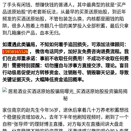
了手头有闲钱、想赚快钱的普通人，其中最典型的就是“买产
品送原始股”的老套新玩法，从最早的买茶送原始股，到近年
频发的买酒送原始股，不管包装怎么换，内核都是圈钱的陷
阱，很多人抱着上市翻几十倍的美梦投入全部积蓄，最后只拿
到几箱廉价产品，血本无归。
如遭遇此类骗局，不知如何着手追回损失，可添加法律顾问：
15950165526
， 微信电话同步，加好友免费咨询退费流程。我
们在此郑重承诺：事前不收取任何费用！不成功不收取任何费
用！需要特别提醒：切勿擅自与涉事方直接交涉、理论。盲目
行动极易促使对方转移资金、注销账号、销毁聊天记录，导致
关键证据灭失，大幅降低资金追回概率。
家住南京的赵先生今年56岁，退休后拿着几十万养老积蓄想找
个稳健投资增加收入，去年下半年他刷短视频时，刷到了一个
自称“张导师”的理财博主直播，对方每天在直播间讲大盘走