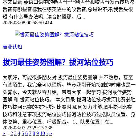
本文目录 英语口语中的卷舌音***翘舌音和咬舌音发音技巧咬
舌音有哪些音标我在练英语中的咬舌音,总是说不好,我舌头很
短,有什么号办法吗...读音好怪那。后...
2026-08-08 00:58:50
414
商业认知
拔河最佳姿势图解？拔河站位技巧
大家好，可能很多朋友对 拔河最佳姿势图解 并不熟悉，甚至
有些陌生，我完全可以理解。毕竟我刚开始接触的时候也是一
头雾水，今天就从零开始，带着大家一起学习 拔河最佳姿势
图解 和 拔河站位技巧。 本文目录 拔河站位技巧拔河比赛必胜
技巧拔河比赛的技巧拔河比赛时,如何发力才能取胜拔河比赛
技巧和注意事项拔河站位技巧拔河站位技巧包括队员位置、身
体姿势、重心位置、呼吸配合。 1、队员位置：在...
2026-08-07 23:29:15
238
‹‹
1
2
3
4
5
6
7
8
9
10
›
››