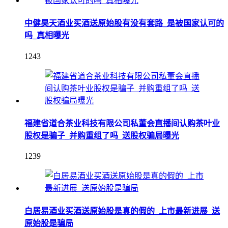
中健昊天酒业买酒送原始股有没有套路_是被国家认可的
吗_真相曝光
1243
福建省道合茶业科技有限公司私董会直播间认购茶叶业
股权是骗子_并购重组了吗_送股权骗局曝光
1239
白居易酒业买酒送原始股是真的假的_上市最新进展_送
原始股是骗局