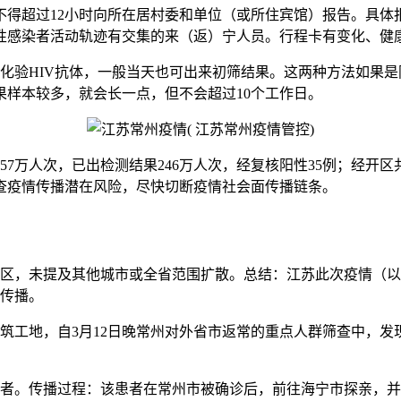
不得超过12小时向所在居村委和单位（或所住宾馆）报告。具体报
性感染者活动轨迹有交集的来（返）宁人员。行程卡有变化、健
化验HIV抗体，一般当天也可出来初筛结果。这两种方法如果
样本较多，就会长一点，但不会超过10个工作日。
57万人次，已出检测结果246万人次，经复核阳性35例；经开区
查疫情传播潜在风险，尽快切断疫情社会面传播链条。
区，未提及其他城市或全省范围扩散。总结：江苏此次疫情（以常州
地传播。
工地，自3月12日晚常州对外省市返常的重点人群筛查中，发现
患者。传播过程：该患者在常州市被确诊后，前往海宁市探亲，