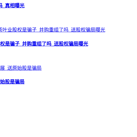
吗_真相曝光
权是骗子_并购重组了吗_送股权骗局曝光
原始股是骗局