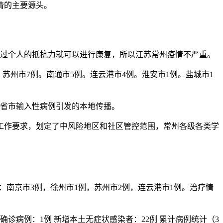
情的主要源头。
弱，通过个人的抵抗力就可以进行康复，所以江苏常州疫情不严重。
。苏州市7例。南通市5例。连云港市4例。淮安市1例。盐城市1
为外省市输入性病例引发的本地传播。
控工作要求，划定了中风险地区和社区管控范围，常州各级各类学
：南京市3例，徐州市1例，苏州市2例，连云港市1例。治疗情
诊病例：1例 新增本土无症状感染者：22例 累计病例统计（3