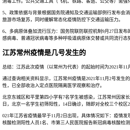
消毒工作。公共交通工具（飞机、铁路、客运、公交等）需强
5、政策依据与背景根据国务院通知及交通运输部例行发布会消
旅游市场复苏，同时缓解常态化疫情防控下交通运输压力。
6、多病原体叠加流行压力：国务院联防联控机制9月27日发
感病毒、普通冠状病毒等多种呼吸道病原体交替或共同流行态势
江苏常州疫情是几号发生的
总结：江苏此次疫情（以常州为代表）的起始时间为2021年1
通过查询相关资料显示，江苏常州疫情是2021年11月2号发生
性，已全部收治入定点医院隔离医学观察和治疗。
北京东城区和平里第四小学有7名学生被感染，江苏常州因家长
日，北京一名学生初筛阳性，14日确诊，随即对全校三个校区2
021年江苏省疫情最早于11月2日出现，具体情况如下：疫情
核酸检测阳性人员1名、市第三人民医院报告新冠病毒核酸检测