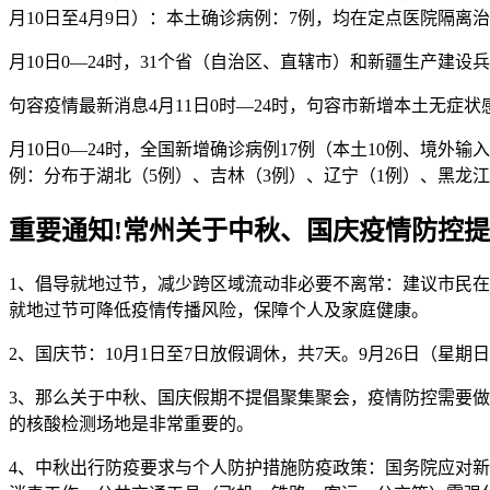
月10日至4月9日）：本土确诊病例：7例，均在定点医院隔离
月10日0—24时，31个省（自治区、直辖市）和新疆生产建设兵
句容疫情最新消息4月11日0时—24时，句容市新增本土无症状
月10日0—24时，全国新增确诊病例17例（本土10例、境外
例：分布于湖北（5例）、吉林（3例）、辽宁（1例）、黑龙
重要通知!常州关于中秋、国庆疫情防控
1、倡导就地过节，减少跨区域流动非必要不离常：建议市民
就地过节可降低疫情传播风险，保障个人及家庭健康。
2、国庆节：10月1日至7日放假调休，共7天。9月26日（星期
3、那么关于中秋、国庆假期不提倡聚集聚会，疫情防控需要
的核酸检测场地是非常重要的。
4、中秋出行防疫要求与个人防护措施防疫政策：国务院应对