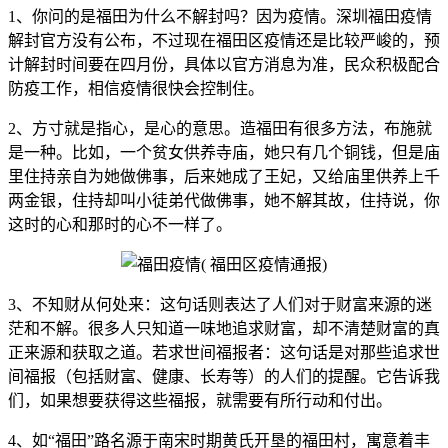
1、你问的是福田为什么不解封吗？因为疫情。深圳福田疫情
解封官方没有公布，不过现在福田区疫情还是比较严峻的，预
计解封时间要在四月份，具体以官方消息为准，民众积极配合
防疫工作，相信疫情很快会控制住。
2、方寸就是指心，是心的意思。造福田有很多方法，布施就
是一种。比如，一个贫女供养寺庙，她只有几个铜钱，但是庙
里住持亲自为她做佛事，后来她成了王妃，又给庙里供养上千
两金银，住持却叫小徒弟代做佛事，她不解其故，住持说，你
这时的心和那时的心不一样了。
3、不知财从何处来：这句话则表达了人们对于财富来源的迷
茫和不解。很多人只知道一味地追求财富，却不清楚财富的真
正来源和获取之道。若求世间福报者：这句话是对那些追求世
间福报（包括财富、健康、长寿等）的人们的提醒。它告诉我
们，如果想要获得这些福报，就需要有所行动和付出。
4、如“福田”路名源于南宋时期黄氏开垦的福田村，寓意着丰