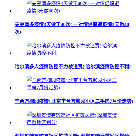
夫妻俩多疫情3天做了40次( 一对情侣躲避疫情3天做40
次)
哈尔滨多人疫情防控不力被追责( 哈尔滨疫情防控不利)
丰台万柳园疫情( 北京丰台万柳园小区二手房7月份走势)