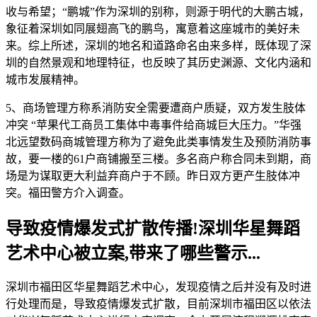
收与希望；“鹏城”作为深圳的别称，则源于明代的大鹏古城，
象征着深圳如同展翅高飞的鹏鸟，寓意着这座城市的美好未
来。综上所述，深圳的地名和道路命名由来多样，既体现了深
圳的自然景观和地理特征，也反映了其历史渊源、文化内涵和
城市发展精神。
5、商场管理方称系消防安全需要遭商户质疑，双方发生肢体
冲突 “苹果代工商员工集体中毒事件给商城巨大压力。”华强
北远望数码商城管理方称为了避免此类事情发生及预防消防事
故，要一楼的61户商铺搬至三楼。多名商户称合同未到期，商
场是为谋取更大利益弃商户于不顾。昨日双方更产生肢体冲
突。福田警方介入调查。
导致疫情爆发式扩散传播!深圳华星舞蹈
艺术中心被立案,带来了哪些警示...
深圳市福田区华星舞蹈艺术中心，发现疫情之后并没有及时进
行处理而是，导致疫情爆发式扩散，目前深圳市福田区以依法