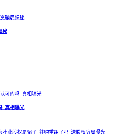
揭秘
吗_真相曝光