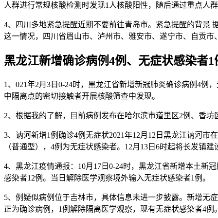
人群进行常规核酸检测时发现1人核酸阳性，随后通过重点人群
4、四川多地紧急提醒近期不要前往青岛市。紧急提醒的背景 据
这一情况，四川省眉山市、泸州市、雅安市、遂宁市、自贡市
黑龙江新增确诊病例4例、无症状感染者1
1、021年2月3日0-24时，黑龙江省新增新冠肺炎确诊病
中隔离点的密切接触者开展核酸筛查中发现。
2、根据我的了解，目前病例发布在哈尔滨市道里区2例、香坊
3、讷河新增1例确诊4例无症状2021年12月12日黑龙江
（普通型），4例为无症状感染者。12月13日6时起将长发镇
4、黑龙江疫情通报：10月17日0-24时，黑龙江省新增本
感染者12例。当日解除医学观察境外输入无症状感染者1例。
5、例疑似病例位于吉林市，具体信息未进一步披露。新增无症状
正为确诊病例，1例解除隔离医学观察，现有无症状感染者4例