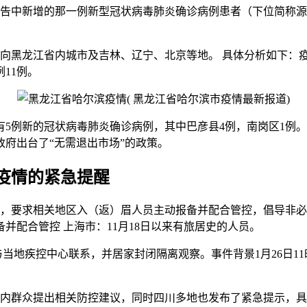
医院报告中新增的那一例新型冠状病毒肺炎确诊病例患者（下位简
。
向黑龙江省内城市及吉林、辽宁、北京等地。 具体分析如下：疫情
11例。
尔滨有5例新的冠状病毒肺炎确诊病例，其中巴彦县4例，南岗区1例
府出台了“无需退出市场”的政策。
疫情的紧急提醒
醒，要求相关地区入（返）眉人员主动报备并配合管控，倡导非
并配合管控 上海市：11月18日以来有旅居史的人员。
即与当地疾控中心联系，并居家封闭隔离观察。事件背景1月26日1
内群众提出相关防控建议，同时四川多地也发布了紧急提示，具体内