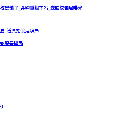
权是骗子_并购重组了吗_送股权骗局曝光
原始股是骗局