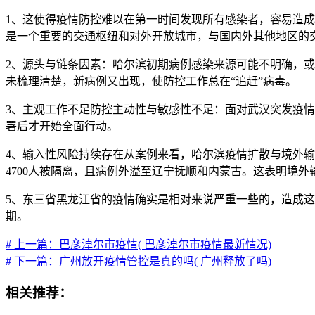
1、这使得疫情防控难以在第一时间发现所有感染者，容易造
是一个重要的交通枢纽和对外开放城市，与国内外其他地区的
2、源头与链条因素：哈尔滨初期病例感染来源可能不明确，或
未梳理清楚，新病例又出现，使防控工作总在“追赶”病毒。
3、主观工作不足防控主动性与敏感性不足：面对武汉突发疫情
署后才开始全面行动。
4、输入性风险持续存在从案例来看，哈尔滨疫情扩散与境外输
4700人被隔离，且病例外溢至辽宁抚顺和内蒙古。这表明境
5、东三省黑龙江省的疫情确实是相对来说严重一些的，造成这
期。
# 上一篇：巴彦淖尔市疫情( 巴彦淖尔市疫情最新情况)
# 下一篇：广州放开疫情管控是真的吗( 广州释放了吗)
相关推荐：