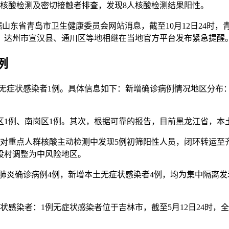
核酸检测及密切接触者排查，发现8人核酸检测结果阳性。
山东省青岛市卫生健康委员会网站消息，截至10月12日24时，
、达州市宣汉县、通川区等地相继在当地官方平台发布紧急提醒
例
例4例，无症状感染者1例。具体信息如下：新增确诊病例情况地区分
区1例、南岗区1例。其次，根据可靠的报告，目前黑龙江省，本
讷河市在对重点人群核酸主动检测中发现5例初筛阳性人员，闭环转
建设村调整为中风险地区。
土新冠肺炎确诊病例4例，新增本土无症状感染者4例，均为集中隔
感染者：1例无症状感染者位于吉林市，截至5月12日24时，
。