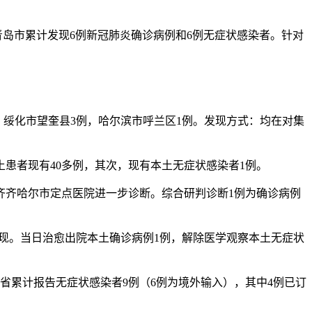
青岛市累计发现6例新冠肺炎确诊病例和6例无症状感染者。针对
。
布：绥化市望奎县3例，哈尔滨市呼兰区1例。发现方式：均在对集
土患者现有40多例，其次，现有本土无症状感染者1例。
运至齐齐哈尔市定点医院进一步诊断。综合研判诊断1例为确诊病例
离发现。当日治愈出院本土确诊病例1例，解除医学观察本土无症状
全省累计报告无症状感染者9例（6例为境外输入），其中4例已订