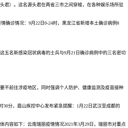
称源头君）。这名源头君在两省三市之间穿梭，在各种娱乐场所驻
确诊情况：9月22日0-24时，黑龙江省新增本土确诊病例8
。这五名新感染冠状病毒的士兵与9月21日确诊病例中的三名密切
必要不前往涉疫地区，同时强调个人防护、健康监测及疫苗接种
1时30分，眉山疾控中心发布紧急提醒：1月22日武汉至成都的
容如下：云南瑞丽疫情情况2021年3月29日，瑞丽市对重点