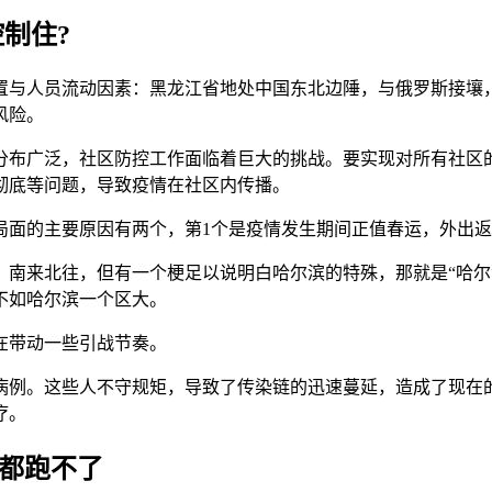
制住?
置与人员流动因素：黑龙江省地处中国东北边陲，与俄罗斯接壤
风险。
分布广泛，社区防控工作面临着巨大的挑战。要实现对所有社区
彻底等问题，导致疫情在社区内传播。
局面的主要原因有两个，第1个是疫情发生期间正值春运，外出返
，南来北往，但有一个梗足以说明白哈尔滨的特殊，那就是“哈尔
不如哈尔滨一个区大。
在带动一些引战节奏。
病例。这些人不守规矩，导致了传染链的迅速蔓延，造成了现在
疗。
波都跑不了