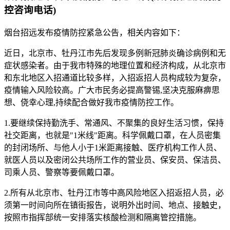
控咨询电话)
烟台招远发布疫情防控紧急公告，相关内容如下：
近日，北京市、牡丹江市先后发现多例新冠肺炎确诊病例和无
症状感染者。由于我市特殊的地理位置和经济构成，从北京市
和东北地区入招通道比较多样，入招返招人员构成较为复杂，
疫情输入风险较高。广大市民务必提高警锡,坚决克服麻痹思
想、侥幸心理,持续配合做好我市疫情防控工作。
1.要继续保持勤洗手、常通风、不聚集的良好生活习惯，保持
社交距离，也就是"1米线"距离。科学佩戴口罩，在人员密集
的封闭场所、与他人小于1米距离接触、医疗机构工作人员、
就医人员以及密闭公共场所工作的营业员、保安员、保洁员、
司乘人员、警察等要佩戴口罩。
2.所有从北京市、牡丹江市等中高风险地区入招返招人员，必
须第一时间向所在镇街报告，说明外出时间、地点、接触史，
按照市指挥部统一安排落实核酸检测和隔离管控措施。