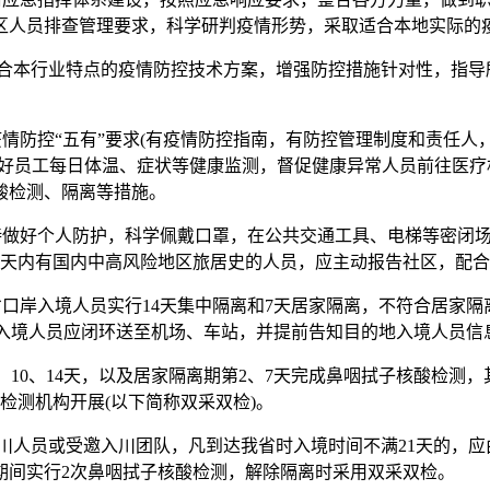
地区人员排查管理要求，科学研判疫情形势，采取适合本地实际的
定适合本行业特点的疫情防控技术方案，增强防控措施针对性，指
疫情防控“五有”要求(有疫情防控指南，有防控管理制度和责任
好员工每日体温、症状等健康监测，督促健康异常人员前往医疗
酸检测、隔离等措施。
坚持做好个人防护，科学佩戴口罩，在公共交通工具、电梯等密闭
4天内有国内中高风险地区旅居史的人员，应主动报告社区，配
省口岸入境人员实行14天集中隔离和7天居家隔离，不符合居家
的入境人员应闭环送至机场、车站，并提前告知目的地入境人员信
、10、14天，以及居家隔离期第2、7天完成鼻咽拭子核酸检测
检测机构开展(以下简称双采双检)。
)川人员或受邀入川团队，凡到达我省时入境时间不满21天的，应
期间实行2次鼻咽拭子核酸检测，解除隔离时采用双采双检。