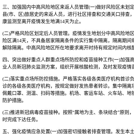
三、加强国内中高风险地区来返人员管理(一)做好风险区未划
县(市、区)旅居史的来返人员，进行社区排查和交通关口排查
康监测至离开疫情发生地满14天为止。
(二)严格风险区划定后人员管理。疫情发生地划分中高风险地
险区满14天，不具备居家隔离条件的实行集中隔离，隔离期间
解除隔离。中高风险地区所在地要求离开时持有规定时间内核
四、突出做好重点人群重点场所防控和疫苗接种工作(一)加
业人员新冠肺炎监测方案，组织开展核酸检测，及时发现疫情
(二)落实重点场所防控措施。严格落实各级各类医疗机构首诊
诊的各级各类医疗机构，按规定做好发热患者转诊。集中隔离
佩戴口罩、测温、扫码等措施。机场、客运车站、火车站、地
防护措施。
(三)推进新冠病毒疫苗接种。按照“属地为主、条块结合”原
时完成下达任务。
五、强化疫情应急处置(一)加强密切接触者排查管理。发生本