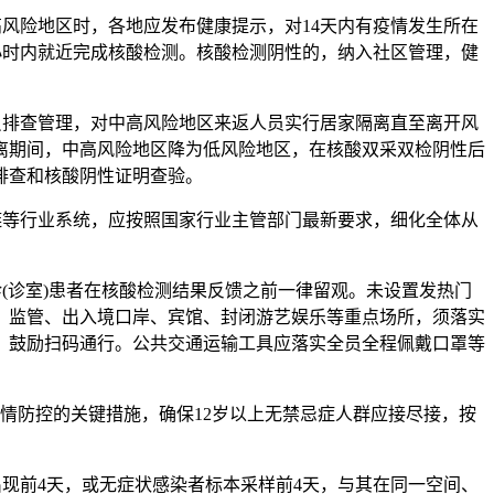
风险地区时，各地应发布健康提示，对14天内有疫情发生所在
4小时内就近完成核酸检测。核酸检测阴性的，纳入社区管理，健
员排查管理，对中高风险地区来返人员实行居家隔离直至离开风
隔离期间，中高风险地区降为低风险地区，在核酸双采双检阴性后
排查和核酸阴性证明查验。
链等行业系统，应按照国家行业主管部门最新要求，细化全体从
(诊室)患者在核酸检测结果反馈之前一律留观。未设置发热门
、监管、出入境口岸、宾馆、封闭游艺娱乐等重点场所，须落实
，鼓励扫码通行。公共交通运输工具应落实全员全程佩戴口罩等
疫情防控的关键措施，确保12岁以上无禁忌症人群应接尽接，按
现前4天，或无症状感染者标本采样前4天，与其在同一空间、