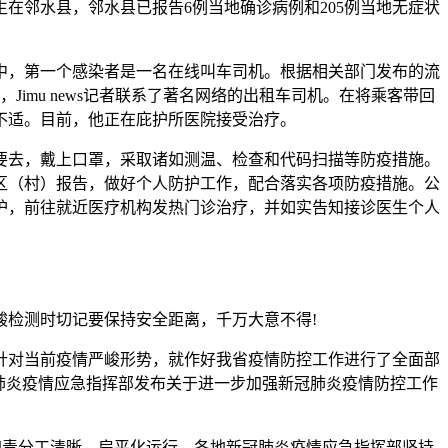
在邻水县，邻水县已报告6例当地确诊病例和205例当地无症状
中，第一个感染者是一名在线叫车司机。根据相关部门发布的流
imu news记者联系了著名网络的出租车司机。在将乘客带回
不适。目前，他正在庇护所医院接受治疗。
要去，戴上口罩，采取诸如测温、检查和代码扫描等防疫措施。
区（村）报告，做好个人防护工作，配合落实各项防疫措施。公
护，前往就近医疗机构发热门诊治疗，并如实告知接诊医生个人
酸检测时切记要保持安全距离，千万大意不得!
议针对当前疫情严峻形势，就作好我省疫情防控工作进行了全面部
肺炎疫情应急指挥部发布关于进一步加强新冠肺炎疫情防控工作
职责分工清晰、扁平化运行。各地新冠肺炎疫情应急指挥部坚持