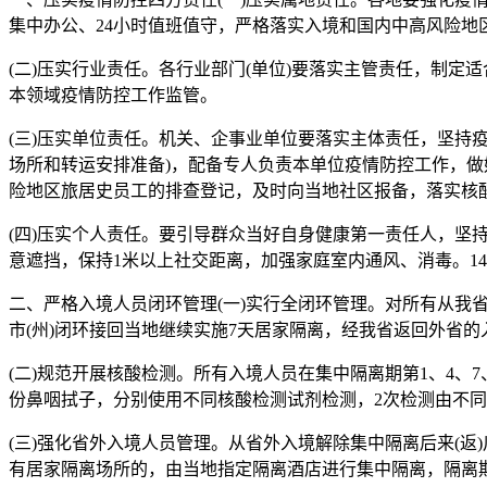
集中办公、24小时值班值守，严格落实入境和国内中高风险
(二)压实行业责任。各行业部门(单位)要落实主管责任，制
本领域疫情防控工作监管。
(三)压实单位责任。机关、企事业单位要落实主体责任，坚持
场所和转运安排准备)，配备专人负责本单位疫情防控工作，做
险地区旅居史员工的排查登记，及时向当地社区报备，落实核
(四)压实个人责任。要引导群众当好自身健康第一责任人，
意遮挡，保持1米以上社交距离，加强家庭室内通风、消毒。1
二、严格入境人员闭环管理(一)实行全闭环管理。对所有从我
市(州)闭环接回当地继续实施7天居家隔离，经我省返回外省
(二)规范开展核酸检测。所有入境人员在集中隔离期第1、4、7
份鼻咽拭子，分别使用不同核酸检测试剂检测，2次检测由不同
(三)强化省外入境人员管理。从省外入境解除集中隔离后来(返
有居家隔离场所的，由当地指定隔离酒店进行集中隔离，隔离