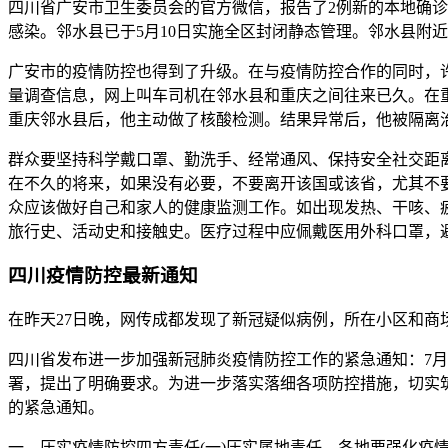
四川省广安市卫生委员会的官方微信，报告了2例新的本地确诊
感染。邻水县已于5月10日实施全区封闭静态管理。邻水县附
广安市的疫情防控也得到了升级。在与疫情防控合作的同时，
量调查信息，网上叫车司机在邻水县和重庆之间往来已久。在重庆
重庆邻水县后，他主动做了核酸检测。结果异常后，他被隔离
群众要坚持科学戴口罩、勤洗手、经常通风、保持安全社交距
在不久的将来，如果没有必要，不要离开该国或该省，尤其不
众应该做好自己和家人的健康监测工作。如出现发热、干咳、
旅行史、活动史和接触史。医疗过程中应佩戴医用外科口罩，
四川疫情防控最新通知
在昨天27日晚，网传成都发现了新冠疑似病例，所在小区和商
四川省发布进一步加强新冠肺炎疫情防控工作的紧急通知：7月
署，提出了明确要求。为进一步落实落细各项防控措施，切实
的紧急通知。
一、压实疫情防控四方责任(一)压实属地责任。各地要强化