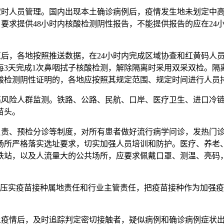
定时人员管理。国内出现本土确诊病例后，疫情发生地未划定中高
，要求提供48小时内核酸检测阴性报告，不能提供报告的应在2
区后，各地按照推送数据，在24小时内完成区域协查和红黄码人
每3天完成1次鼻咽拭子核酸检测，解除隔离时采用双采双检。
酸检测阴性证明的，各地应按照其规定范围、规定时间进行人员
强高风险人群监测。铁路、公路、民航、口岸、医疗卫生、进口冷
苗头。
负责、预检分诊等制度，对所有患者做好流行病学问诊，发热门诊
场所严格落实选址要求，切实加强人员培训和防护。医疗、养老
铁站，以及人流量大的公共场所，应要求佩戴口罩、测温、亮码
则，压实疫苗接种属地责任和行业主管责任，把疫苗接种作为加强
土疫情后，及时追踪判定密切接触者，疑似病例和确诊病例症状出