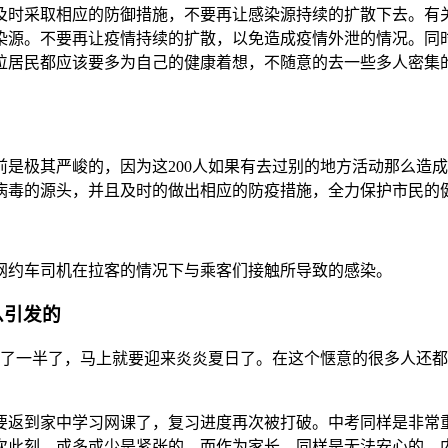
及时采取相应的防御措施，不要再让感染源持续的扩散下去。有
染源。不要再让疫情持续的扩散，以免造成疫情外泄的情况。同
位居民都应该要多为自己的健康着想，不随意的去一些多人密集
目前是极其严峻的，因为这200人如果有去过别的地方活动那么
病毒的源头，并且及时的做出相应的防疫措施，全力保护市民的
网约车司机在拉客的情况下与乘客们接触所导致的感染。
么引发的
去了一半了，马上就要迎来炎炎夏日了。在这个惬意的很多人还
要返到家中学习网课了，复习进度再次被打破。中考同样是非常
次此刻，或多或少是紧张的，而作为家长，同样是无法安心的，