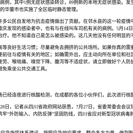
病例，其中1例无症状感染转诊，89例新的本地无症状感染。发生
近的华蓥市也实施了全区临时静态管理。
许多公民自发地为抗击疫情做出了贡献。在邻水县的这一轮疫情
发现的感染者中，也有与在线叫车司机有关的病例。5月14日，J
治疗。他不知道自己是怎么被感染的。这几天他没有任何明显的
离等良好生活习惯；尽量避免去拥挤的公共场所。如果你真的需
要前往与疫情有关的地区；如确需外出，应主动向所在单位和社
疲劳、喉咙痛、嗅觉下降、腹泻等不适症状，请立即做好个人防
避免乘坐公共交通工具。
场已经连夜进行核酸检测，在成都的各位小伙伴们，此次进行核
28日，记者从四川省政府网站获悉，7月27日，省委常委会会
筑牢“外防输入、内防反弹”坚固防线，四川省应对新型冠状病毒
疫情应急指挥体系建设，按照应急响应要求，整合各方力量，做到