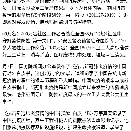
30组核心数字，系统梳理了中国抗疫历程、防控策略、社会动
员、国际贡献及复工复产成果。 以下为具体内容：中国抗击
疫情的艰辛历程5个阶段划分：第一阶段（201127-2019）：迅
即应对突发疫情，启动病例监测与防控措施。
00万名：400万名社区工作者奋战在全国65万个城乡社区中，
守好疫情防控“第一关口”。公安民警及辅警驻守医院等，130
多人牺牲在工作岗位。180万名：全国180万环卫工人高标准做
好卫生清扫、消毒杀菌、医疗废物集中处理、垃圾清理清运。
月7日，国务院新闻办公室发布了《抗击新冠肺炎疫情的中国
行动》白皮书，这份7万字的文献，详细记录了中国在抗击新
冠疫情过程中的艰辛历程和重大举措。中国抗疫的艰辛与成就
白皮书指出，新冠肺炎疫情是新中国成立以来发生的传播速度
最快、感染范围最广、防控难度最大的一次重大突发公共卫生
事件。
《抗击新冠肺炎疫情的中国行动》白皮书以7万字真实记录了
中国抗疫历程，其中工程机械人的贡献被浓墨重彩地记录，他
们紧急驰援医疗基础设施建设，扩建生命救援通道，彰显了