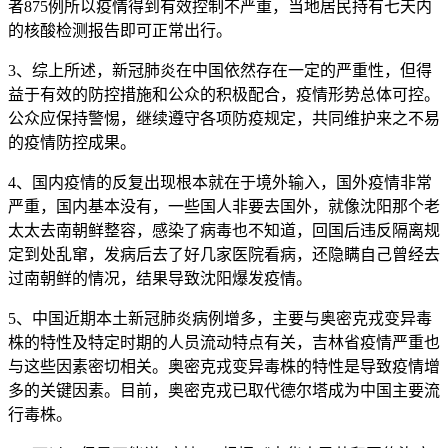
者875例所以疫情得到有效控制不严重，当地居民持有七天内
的核酸检测报告即可正常出行。
3、综上所述，新冠肺炎在中国依然存在一定的严重性，但得
益于有效的防控措施和公众的积极配合，疫情形势总体可控。
公众应保持警惕，继续遵守各项防疫规定，共同维护来之不易
的疫情防控成果。
4、国内疫情的反复出现根本就在于境外输入，国外疫情非常
严重，国内基本没有，一些国人非要去国外，就像沈阳那个老
太太去南朝鲜整容，感染了病毒也不知道，回国后违反隔离规
定到处乱窜，发病后去了好几家医院看病，还隐瞒自己曾经去
过南朝鲜的情况，结果导致沈阳爆发疫情。
5、中国近期本土新冠肺炎病例增多，主要与奥密克戎变异毒
株的特性及特定时期的人员流动特点有关，吉林省疫情严重也
与这些因素密切相关。奥密克戎变异毒株的特性是导致疫情增
多的关键因素。目前，奥密克戎已取代德尔塔成为中国主要流
行毒株。