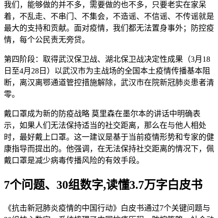
我们，能够做的并不多，需要做的也不多，只要老实在家呆
着，不乱走、不串门、不集会，不造谣、不信谣、不传谣就是
最大的支持和贡献。面对疫情，我们都无法置身事外；防控疫
情，每个公民责无旁贷。
第四阶段：取得武汉保卫战、湖北保卫战决定性成果（3月18
日至4月28日）以武汉市为主战场的全国本土疫情传播基本阻
断，离汉离鄂通道管控措施解除，武汉市在院新冠肺炎患者清
零。
戴口罩成为新的防疫战略 莫里森在墨尔本的讲话中明确表
示，如果人们无法保持适当的社交距离，那么在与他人相处
时，最好戴上口罩。这一建议是基于当前疫情形势和专家的健
康指导而提出的。他强调，在无法保持社交距离的情况下，佩
戴口罩是减少病毒传播风险的有效手段。
7个问题、30组数字,读懂3.7万字白皮书
《抗击新冠肺炎疫情的中国行动》白皮书通过7个关键问题与