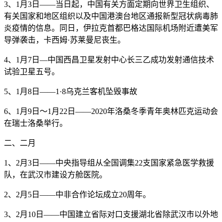
3、1月3日——当日起，中国有关方面定期向世界卫生组织、
有关国家和地区组织以及中国港澳台地区通报新型冠状病毒肺
炎疫情的信息。同日，伊拉克首都巴格达国际机场附近遭美军
导弹袭击，卡西姆·苏莱曼尼丧生。
4、1月7日—中国西昌卫星发射中心长三乙成功发射通信技术
试验卫星五号。
5、1月8日——1·8乌克兰客机坠毁事故
6、1月9日～1月22日——2020年洛桑冬季青年奥林匹克运动会
在瑞士洛桑举行。
二、二月
1、2月3日——中央指导组从全国调集22支国家紧急医学救援
队，在武汉市建设方舱医院。
2、2月5日——中非合作论坛成立20周年。
3、2月10日——中国建立省际对口支援湖北省除武汉市以外地