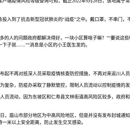
户端疫情风险等级查询可知，截止2022年9月28日，该地属
急投入到了抗击新型冠状肺炎的“战疫”之中。戴口罩，不串门，
多的人的问题政府都解决得好，一块小区算啥子嘛？”“嫑说这些
下子就……”“消息是小区的小王医生发的。
1日发布起不再对抵深人员采取疫情核查防控措施，不再对来返川人
较为复杂，防疫办采取了静默管控，限制人员流动以控制疫情的
制人员流动，因为东坡区和仁寿县文林街道高风险区较多，政府
月10日，眉山市部分地区为中高风险地区，但是并没有发布封城
持一米以上安全距离，防止发生交叉感染。