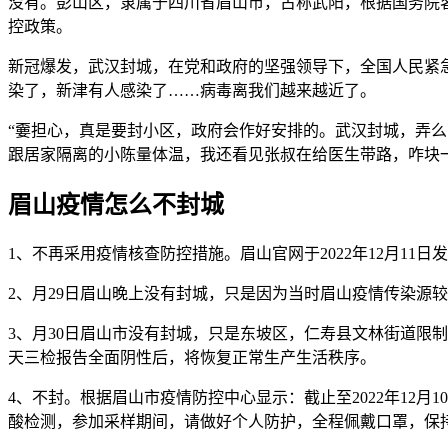
没有。彭山区，隶属于四川省眉山市，古称武阳，根据国务院客
控政策。
新冠爆发，武汉封城，在党和政府的坚强领导下，全国人民紧
染了，新津有人感染了……病毒离我们越来越近了。
“嫑担心，真是要封小区，政府会作好安排的。武汉封城，弄么
跟居家隔离的小陈量体温，我还看见张叔在给医生带路，咋块一
眉山疫情怎么不封城
1、不再采用疫情核查防控措施。眉山官网于2022年12月1
2、月29日眉山晚上没有封城，只是因为当时眉山疫情传染源
3、月30日眉山市没有封城，只是东坡区，仁寿县文林街道限
天三检报告全面阴性后，将恢复正常生产生活秩序。
4、不封。根据眉山市疫情防控中心显示：截止至2022年12
酸检测，参加采样期间，请做好个人防护，全程佩戴口罩，保