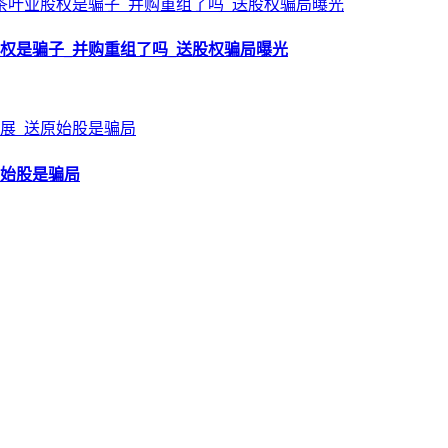
权是骗子_并购重组了吗_送股权骗局曝光
原始股是骗局