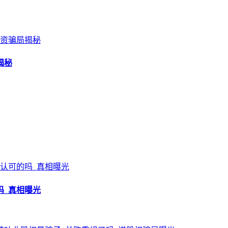
揭秘
吗_真相曝光