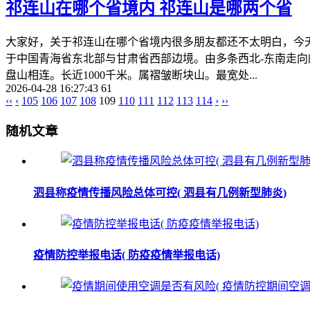
祁连山在哪个省境内 祁连山是哪两个省
大家好，关于祁连山在哪个省境内很多朋友都还不太明白，今天
于中国青海省东北部与甘肃省西部边境。由多条西北-东南走
盘山相连。长近1000千米。属褶皱断块山。最宽处...
2026-04-28 16:27:43
61
‹‹
‹
105
106
107
108
109
110
111
112
113
114
›
››
随机文章
泗县称疫情传播风险总体可控( 泗县有几例新型肺炎)
疫情防控举报电话( 防疫疫情举报电话)