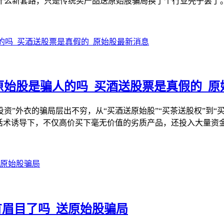
什么新套路，只是传统买产品送原始股骗局换了个行业壳子罢了。
原始股是骗人的吗_买酒送股票是真假的_原
资”外衣的骗局层出不穷，从“买酒送原始股”“买茶送股权”到“
话术诱导下，不仅高价买下毫无价值的劣质产品，还投入大量资金
有眉目了吗_送原始股骗局