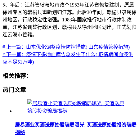
5、年后：江苏管辖与地市改革1953年江苏省恢复建制，原属
徐州专区的赣榆县重新划归江苏。此后30年间，赣榆县隶属徐
州地区，行政稳定性增强。1983年国家推行地市行政体制改
革，江苏省调整行政区划，赣榆县从徐州地区划出，正式划归
连云港市管辖。
# 上一篇：山东优化调整疫情防控措施( 山东疫情管控措施)
# 下一篇：疫情下多地血库告急发生了什么( 疫情期间血液供
应不足51万吨)
相关推荐：
热门文章
居易酒业买酒送原始股骗局曝光_买酒送原始股投资骗局
揭秘