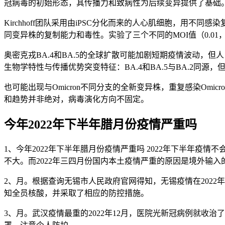
冠病毒的初始形态，其传播力和致病性为后续变异提供了基础。阿尔
Kirchhoff团队采用由iPSC分化而来的人心肌细胞，用不同感染
同变异株的复制能力和毒性。实验了三个不同的MOI值（0.01，0
奥密克戎BA.4和BA.5的全球扩散可能加剧短期疫情波动，
生物学特性与传播优势突变特征：BA.4和BA.5与BA.2同源，但
也可能出现与Omicron不同分支的全新变异株，重复感染Omi
和趋势并非绝对，病毒演化方向不固定。
今年2022年下半年腊月份疫情严重吗
1、今年2022年下半年腊月份疫情严重吗 2022年下半年疫
不大。而2022年三四月份国内本土疫情严重的原因是境外输
2、月。根据查询无锡市人民政府官网得知，无锡疫情在2022
知全员核酸，并采取了相应的防控措施。
3、月。武汉疫情最重的2022年12月，医院光新冠病例就收