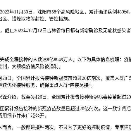
022年11月30日，沈阳市58个高风险地区，累计确诊病例489
出区、错峰取物等封控、管控措施。
，截止2022年12月12日吉林省每日都有新增确诊及无症状感染
，完成全程接种的人数达8亿8949万人。以下为具体信息梳理：疫
控制，大规模疫情风险被遏制。
月28日，全国累计报告接种新冠疫苗超过20亿剂次，覆盖人群
续优化接种服务，确保重点人群“应接尽接”。
介绍，截至8月26日，全国累计报告接种新冠病毒疫苗超过20亿
建设兵团累计报告接种的新冠疫苗数量已超过20亿剂次。这一数字
费用细节并未广泛公开。
通人而言，一般都是接种两次，不过为了更好的控制疫情，专家建