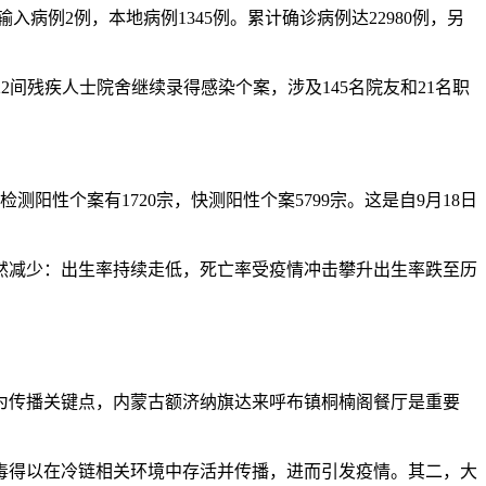
病例2例，本地病例1345例。累计确诊病例达22980例，另
22间残疾人士院舍继续录得感染个案，涉及145名院友和21名职
测阳性个案有1720宗，快测阳性个案5799宗。这是自9月18日
然减少：出生率持续走低，死亡率受疫情冲击攀升出生率跌至历
成为传播关键点，内蒙古额济纳旗达来呼布镇桐楠阁餐厅是重要
毒得以在冷链相关环境中存活并传播，进而引发疫情。其二，大