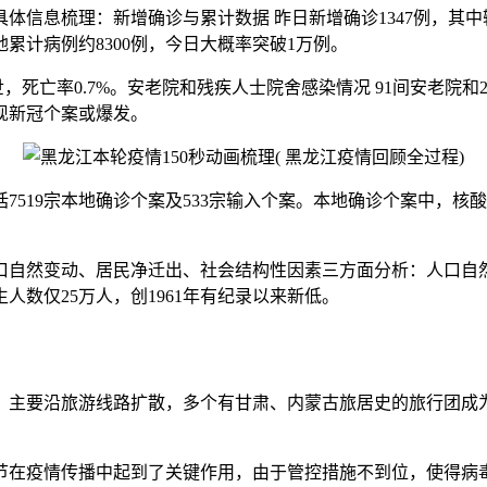
息梳理：新增确诊与累计数据 昨日新增确诊1347例，其中输入
累计病例约8300例，今日大概率突破1万例。
世，死亡率0.7%。安老院和残疾人士院舍感染情况 91间安老院和
出现新冠个案或爆发。
7519宗本地确诊个案及533宗输入个案。本地确诊个案中，核酸检
人口自然变动、居民净迁出、社会结构性因素三方面分析：人口自
人数仅25万人，创1961年有纪录以来新低。
晰，主要沿旅游线路扩散，多个有甘肃、内蒙古旅居史的旅行团
节在疫情传播中起到了关键作用，由于管控措施不到位，使得病