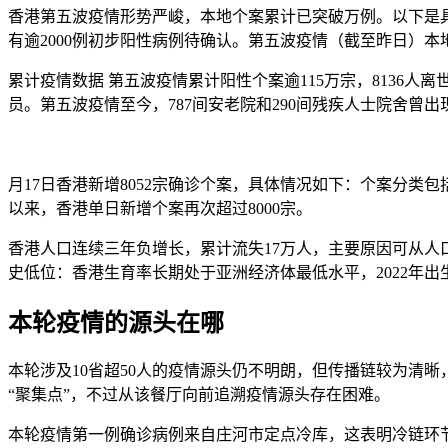
香港第五波疫情形势严峻，本地个案累计已突破万例。以下是具体信
有逾2000例初步阳性病例待确认。第五波疫情（截至昨日）本地
累计疫情数据 第五波疫情累计阳性个案逾115万宗，8136人离
员。第五波疫情至今，787间安老院和290间残疾人士院舍曾
月17日香港新增8052宗确诊个案，具体情况如下：个案分类包括
以来，香港单日新增个案再次超过8000宗。
香港人口连续三年负增长，累计流失17万人，主要原因可从
史低位：香港生育率长期处于亚洲经济体最低水平，2022年出生
本轮疫情的源头在哪
本轮涉及10省超50人的疫情源头仍不明朗，但传播链较为清
“聚集点”，不过从该餐厅向前追溯疫情源头存在困难。
本轮疫情第一例确诊病例来自庄河市定点冷库，这表明冷链环