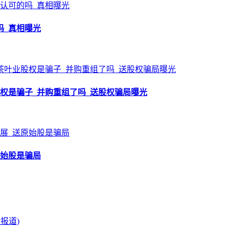
吗_真相曝光
权是骗子_并购重组了吗_送股权骗局曝光
原始股是骗局