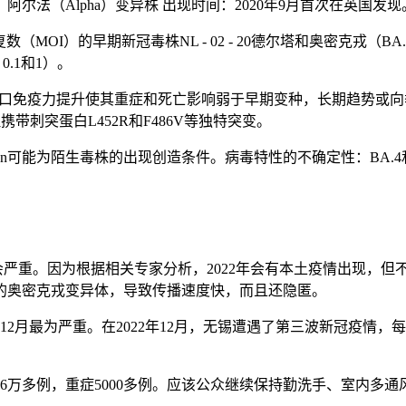
法（Alpha）变异株 出现时间：2020年9月首次在英国发现
复数（MOI）的早期新冠毒株NL - 02 - 20德尔塔和奥密克戎（
.1和1）。
但人口免疫力提升使其重症和死亡影响弱于早期变种，长期趋势或向季
携带刺突蛋白L452R和F486V等独特突变。
cron可能为陌生毒株的出现创造条件。病毒特性的不确定性：BA
情不会严重。因为根据相关专家分析，2022年会有本土疫情出现，
入的奥密克戎变异体，导致传播速度快，而且还隐匿。
年12月最为严重。在2022年12月，无锡遭遇了第三波新冠疫
治了6万多例，重症5000多例。应该公众继续保持勤洗手、室内