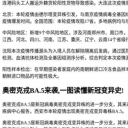
连港码头工人搬运外籍货轮阳性货物导致感染。大连这次疫情
北京：本轮疫情由德尔塔变异株引发，与南京疫情病毒全基因组
疫情爆发时间。全国范围：本轮疫情攻陷17省，多地病例均与
中风险地区：新增9个中风险地区，涉及河南郑州市、周口市，
江西、河北、四川、河南、江苏、重庆、辽宁、云南14个省级
沈阳本次疫情传播源头为入境人员在解除隔离后发病，通过医
检测、血清抗体检测及全基因组测序分析，综合判定本次疫情
阳性样本检出：在早期感染者家庭内的南朝鲜进口冷冻食品样
朝鲜进口物品的可能性极大。
奥密克戎BA.5来袭,一图读懂新冠变异史!
奥密克戎BA.5是新冠病毒奥密克戎变异株的进一步分支，其来
疾病中心报告，西安市本轮疫情出现奥密克戎变异毒株BA.5。
奥密克戎BA.5是新冠病毒奥密克戎变异株的进一步分支，其来