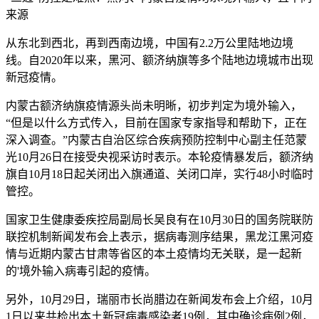
来源
从东北到西北，再到西南边境，中国有2.2万公里陆地边境
线。自2020年以来，黑河、额济纳旗等多个陆地边境城市出现
新冠疫情。
内蒙古额济纳旗疫情源头尚未明晰，初步判定为境外输入，
“但是以什么方式传入，目前在国家专家指导和帮助下，正在
深入调查。”内蒙古自治区综合疾病预防控制中心副主任范蒙
光10月26日在接受央视采访时表示。本轮疫情暴发后，额济纳
旗自10月18日起关闭出入旗通道、关闭口岸，实行48小时临时
管控。
国家卫生健康委疾控局副局长吴良有在10月30日的国务院联防
联控机制新闻发布会上表示，据病毒测序结果，黑龙江黑河疫
情与近期内蒙古甘肃等省区的本土疫情均无关联，是一起新
的'境外输入病毒引起的疫情。
另外，10月29日，瑞丽市长尚腊边在新闻发布会上介绍，10月
1日以来共检出本土新冠病毒感染者19例，其中确诊病例2例，