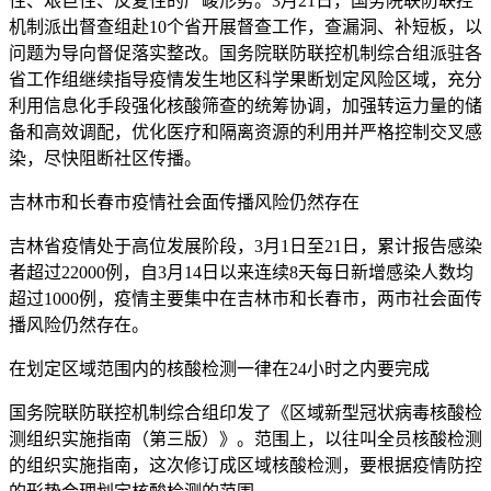
性、艰巨性、反复性的严峻形势。3月21日，国务院联防联控
机制派出督查组赴10个省开展督查工作，查漏洞、补短板，以
问题为导向督促落实整改。国务院联防联控机制综合组派驻各
省工作组继续指导疫情发生地区科学果断划定风险区域，充分
利用信息化手段强化核酸筛查的统筹协调，加强转运力量的储
备和高效调配，优化医疗和隔离资源的利用并严格控制交叉感
染，尽快阻断社区传播。
吉林市和长春市疫情社会面传播风险仍然存在
吉林省疫情处于高位发展阶段，3月1日至21日，累计报告感染
者超过22000例，自3月14日以来连续8天每日新增感染人数均
超过1000例，疫情主要集中在吉林市和长春市，两市社会面传
播风险仍然存在。
在划定区域范围内的核酸检测一律在24小时之内要完成
国务院联防联控机制综合组印发了《区域新型冠状病毒核酸检
测组织实施指南（第三版）》。范围上，以往叫全员核酸检测
的组织实施指南，这次修订成区域核酸检测，要根据疫情防控