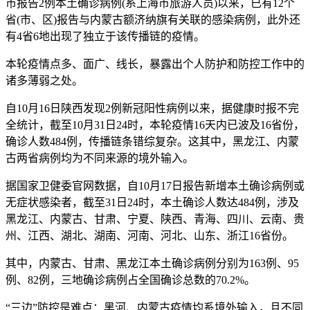
市报告2例本土确诊病例(系上海市旅游人员)以来，已有12个
省(市、区)报告与内蒙古额济纳旗有关联的感染病例，此外还
有4省6地出现了独立于该传播链的疫情。
本轮疫情点多、面广、线长，暴露出个人防护和防控工作中的
诸多薄弱之处。
自10月16日陕西发现2例新冠阳性病例以来，据健康时报不完
全统计，截至10月31日24时，本轮疫情16天内已波及16省份，
确诊人数484例，传播链条错综复杂。这其中，黑龙江、内蒙
古两省病例均为不同来源的境外输入。
据国家卫健委官网数据，自10月17日报告新增本土确诊病例或
无症状感染者，截至31日24时，本土确诊人数达484例，涉及
黑龙江、内蒙古、甘肃、宁夏、陕西、青海、四川、云南、贵
州、江西、湖北、湖南、河南、河北、山东、浙江16省份。
其中，内蒙古、甘肃、黑龙江本土确诊病例分别为163例、95
例、82例，三地确诊病例占全国确诊总数的70.2%。
“三边”防控是难点：黑河、内蒙古疫情均系境外输入，且不同