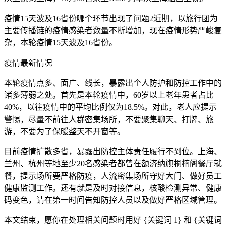
疫情15天波及16省份哪个环节出现了问题2近期，以旅行团为
主要传播链的疫情感染者数量不断增加，现在疫情形势严峻复
杂，本轮疫情15天波及16省份。
疫情最新情况
本轮疫情点多、面广、线长，暴露出个人防护和防控工作中的
诸多薄弱之处。首先是本轮疫情中，60岁以上老年患者占比
40%，以往疫情中的平均比例仅为18.5%。对此，老人应提示
警惕，尽量不前往人群密集场所，不要聚集聊天、打牌、旅
游，不要为了保暖整天不开窗等。
目前疫情扩散多省，暴露出防控主体责任履行不到位。上海、
兰州、杭州等地至少20名感染者都曾在额济纳旗桐楠阁餐厅就
餐，提示场所要严格防疫，人流密集场所守好大门、做好员工
健康监测工作。还有就是及时对接信息，核酸检测异常、健康
码变色，请在第一时间告知防控人员以及做好严格区域管理。
本文结束，愿你在处理相关问题时用好 {关键词 1} 和 {关键词