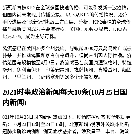
新冠新毒株KP.2在全球多国快速传播，可能引发新一波疫情，
但国内尚未发现其传播迹象。 以下从KP.2的传播情况、治疗
手段进展及“长新冠”挑战三方面展开分析：KP.2毒株的全球传
播与威胁美国成为主要流行株：美国CDC数据显示，KP.2占
比达25%，成为主导毒株。
禽流感已在美国20多个州蔓延，导致超2000万只禽鸟死亡或被
扑杀，并推动鸡蛋和家禽价格飙升，但尚未出现人际传播。疫
情范围与规模截至4月3日，禽流感已在美国康涅狄格州、特拉
华州、伊利诺伊州、印第安纳州、堪萨斯州、肯塔基州、缅因
州、马里兰州、马萨诸塞州等20多个州被发现。
2021时事政治新闻每天10条(10月25日国
内新闻)
021年10月25日国内新闻热点如下：疫情防控动态 疫情数据更
新：10月23日12时至24日15时，北京新增5例京外关联本地新
冠肺炎确诊病例和1例无症状感染者，涉及昌平、丰台、海淀