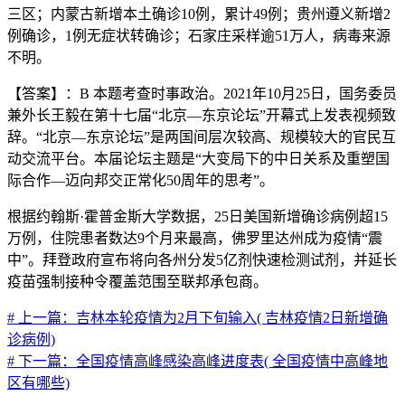
三区；内蒙古新增本土确诊10例，累计49例；贵州遵义新增2
例确诊，1例无症状转确诊；石家庄采样逾51万人，病毒来源
不明。
【答案】：B 本题考查时事政治。2021年10月25日，国务委员
兼外长王毅在第十七届“北京—东京论坛”开幕式上发表视频致
辞。“北京—东京论坛”是两国间层次较高、规模较大的官民互
动交流平台。本届论坛主题是“大变局下的中日关系及重塑国
际合作—迈向邦交正常化50周年的思考”。
根据约翰斯·霍普金斯大学数据，25日美国新增确诊病例超15
万例，住院患者数达9个月来最高，佛罗里达州成为疫情“震
中”。拜登政府宣布将向各州分发5亿剂快速检测试剂，并延长
疫苗强制接种令覆盖范围至联邦承包商。
# 上一篇：吉林本轮疫情为2月下旬输入( 吉林疫情2日新增确
诊病例)
# 下一篇：全国疫情高峰感染高峰进度表( 全国疫情中高峰地
区有哪些)