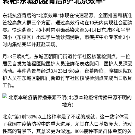
转帖:东城抗疫背后的“北京效率”
东城抗疫背后的“北京效率”体现在快速溯源、全面排查和精准
管控高危人群三个方面，通过高效行动在10天内实现社会面清
零。快速溯源：48小时内明确感染来源3月14日东城区和平里
四小（东校区）出现学生确诊病例后，市疾控中心专家组2小
时内集结完毕并赶赴现场。
月23日晚8点，东城区朝阳门街道竹竿社区核酸检测点，一位
居民自发为隆福医院医护人员送鲜花表达慰问，医护人员深受
感动。事件背景与经过3月23日晚8点，夜幕降临，隆福医院医
护人员在东城区朝阳门街道竹竿社区核酸检测点完成当日收尾
工作。
北京“第1剂”80%以上接种率是了不起的成就，这一数字体现
了我国在疫情防控中的重大进展，尤其在人口基数庞大、流动
性高的背景下，其意义更为深远。80%接种率是群体免疫的关