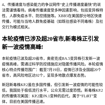
4、传播速度与感染能力的争议网传“史上传播速度最快”的说
法需谨慎看待。病毒传播速度受多种因素影响，包括变异株特
性、人群免疫水平、防控措施等。XBB5在美国部分地区快速
传播，可能与当地人群免疫基础（如既往感染不同毒株）及社
交行为模式相关。
本轮疫情已涉及超20省市,新毒株正引发
新一波疫情高峰!
本轮疫情已波及超20省市，奥密克戎BA.5变异株引发新一波
疫情高峰，需通过科学防控措施应对隐匿传播风险。本轮疫情
核心特点传播范围广：截至7月19日，疫情已涉及全国超20个
省市，高风险地区达92个，呈现多地散点爆发态势。
新冠新毒株KP.2虽在多国传播，但引发新一波疫情的可能性较
低，我国处于极低流行水平，公众无需过度恐慌。新毒株KP.2
的传播情况美国：KP.2是JN.1变种的后代，属于“FLiRT”变
体，目前在美国传播迅速。