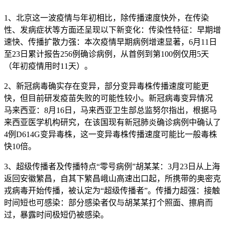
1、北京这一波疫情与年初相比，除传播速度快外，在传染
性、发病症状等方面还呈现以下新变化：传染性特征：早期增
速快、传播扩散力强：本次疫情早期病例增速显著，6月11日
至23日累计报告256例确诊病例，从首例到第100例仅用5天
（年初疫情用时11天）。
2、新冠病毒确实存在变异，部分变异毒株传播速度可能更
快，但目前研发疫苗失败的可能性较小。新冠病毒变异情况
马来西亚：8月16日，马来西亚卫生部总监努尔指出，根据马
来西亚医学机构研究，在该国现有新冠肺炎确诊病例中确认了
4例D614G变异毒株，这一变异毒株传播速度可能比一般毒株
快10倍。
3、超级传播者及传播特点“零号病例”胡某某：3月23日从上海
返回安徽繁昌，自其下繁昌峨山高速出口起，所携带的奥密克
戎病毒开始传播，被认定为“超级传播者”。传播力超强：接触
时间短也可感染：部分感染者仅与胡某某打个照面、擦肩而
过，暴露时间极短仍被感染。