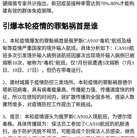
键阈值专家共识指出，新冠疫苗接种率需达到70%-80%才能构
建有效的群体免疫屏障。
引爆本轮疫情的罪魁祸首是谁
1、本轮疫情爆发的罪魁祸首是俄罗斯CA910“毒机”航班及缅
甸等疫情严重国家的境外输入航班。具体分析如下：CA910航
班多次引发境外输入病例该航班因屡次出现境外输入病例已被
熔断10次，被称为“毒机”航班。仅7月份就遭遇3次熔断（7月3
日、10日、17日），但仍在带毒运行。
2、建材城属于疫情防控三类场所。本轮疫情的罪魁祸首德尔
塔新冠病毒，具有病毒载量高、传播能力强、传播速度快的特
征，所以在很短的时间内，就扩散传播到全国多地，感染人数
骤然增多，对疫情防控工作提出了新挑战。
3、南京：本轮疫情源头为俄罗斯CA910入境航班，为德尔塔
毒株。具体传播链为：保洁员工参加了CA910航班的机舱清
扫，由于防护洗脱不规范，可能造成个别保洁人员感染，继而