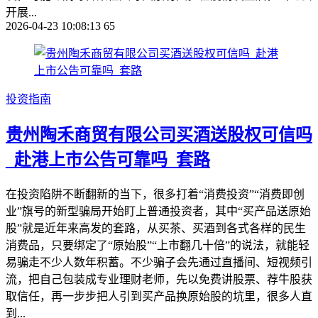
开展...
2026-04-23 10:08:13
65
投资指南
贵州陶禾商贸有限公司买酒送股权可信吗
_赴港上市公告可靠吗_套路
在投资陷阱不断翻新的当下，很多打着“消费投资”“消费即创
业”旗号的新型骗局开始盯上普通投资者，其中“买产品送原始
股”就是近年来高发的套路，从买茶、买酒到各式各样的民生
消费品，只要绑定了“原始股”“上市翻几十倍”的说法，就能轻
易骗走不少人数年积蓄。不少骗子会先通过直播间、短视频引
流，把自己包装成专业理财老师，先以免费讲股票、荐牛股获
取信任，再一步步把人引到买产品换原始股的坑里，很多人直
到...