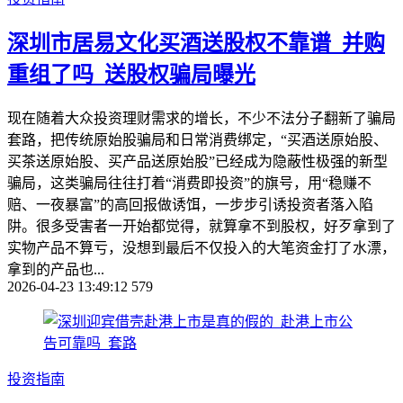
深圳市居易文化买酒送股权不靠谱_并购
重组了吗_送股权骗局曝光
现在随着大众投资理财需求的增长，不少不法分子翻新了骗局
套路，把传统原始股骗局和日常消费绑定，“买酒送原始股、
买茶送原始股、买产品送原始股”已经成为隐蔽性极强的新型
骗局，这类骗局往往打着“消费即投资”的旗号，用“稳赚不
赔、一夜暴富”的高回报做诱饵，一步步引诱投资者落入陷
阱。很多受害者一开始都觉得，就算拿不到股权，好歹拿到了
实物产品不算亏，没想到最后不仅投入的大笔资金打了水漂，
拿到的产品也...
2026-04-23 13:49:12
579
投资指南