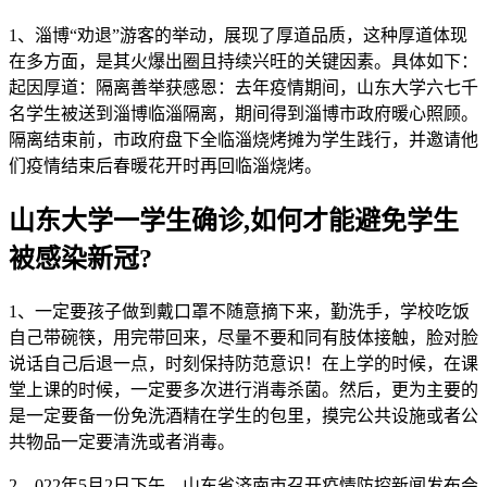
1、淄博“劝退”游客的举动，展现了厚道品质，这种厚道体现
在多方面，是其火爆出圈且持续兴旺的关键因素。具体如下：
起因厚道：隔离善举获感恩：去年疫情期间，山东大学六七千
名学生被送到淄博临淄隔离，期间得到淄博市政府暖心照顾。
隔离结束前，市政府盘下全临淄烧烤摊为学生践行，并邀请他
们疫情结束后春暖花开时再回临淄烧烤。
山东大学一学生确诊,如何才能避免学生
被感染新冠?
1、一定要孩子做到戴口罩不随意摘下来，勤洗手，学校吃饭
自己带碗筷，用完带回来，尽量不要和同有肢体接触，脸对脸
说话自己后退一点，时刻保持防范意识！在上学的时候，在课
堂上课的时候，一定要多次进行消毒杀菌。然后，更为主要的
是一定要备一份免洗酒精在学生的包里，摸完公共设施或者公
共物品一定要清洗或者消毒。
2、022年5月2日下午，山东省济南市召开疫情防控新闻发布会