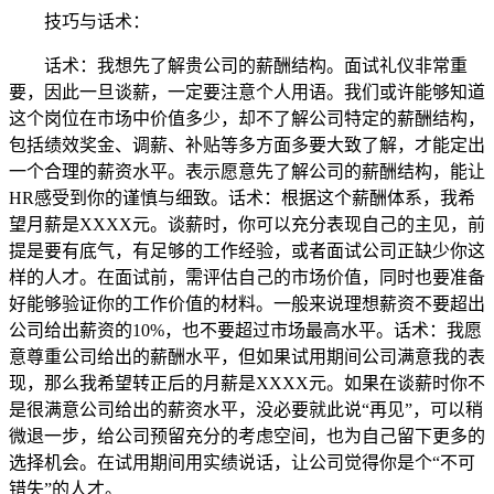
技巧与话术：
话术：我想先了解贵公司的薪酬结构。面试礼仪非常重
要，因此一旦谈薪，一定要注意个人用语。我们或许能够知道
这个岗位在市场中价值多少，却不了解公司特定的薪酬结构，
包括绩效奖金、调薪、补贴等多方面多要大致了解，才能定出
一个合理的薪资水平。表示愿意先了解公司的薪酬结构，能让
HR感受到你的谨慎与细致。话术：根据这个薪酬体系，我希
望月薪是XXXX元。谈薪时，你可以充分表现自己的主见，前
提是要有底气，有足够的工作经验，或者面试公司正缺少你这
样的人才。在面试前，需评估自己的市场价值，同时也要准备
好能够验证你的工作价值的材料。一般来说理想薪资不要超出
公司给出薪资的10%，也不要超过市场最高水平。话术：我愿
意尊重公司给出的薪酬水平，但如果试用期间公司满意我的表
现，那么我希望转正后的月薪是XXXX元。如果在谈薪时你不
是很满意公司给出的薪资水平，没必要就此说“再见”，可以稍
微退一步，给公司预留充分的考虑空间，也为自己留下更多的
选择机会。在试用期间用实绩说话，让公司觉得你是个“不可
错失”的人才。