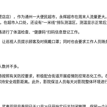
半壁店店），作为通州一大便民超市，永辉超市在周末人流量更大
，在超市入口处，还设有“一米线”排队测温区，测温显示正常
进行了体温检查、“健康码”扫码信息登记工作。
，让巡视人员提示顾客及时佩戴口罩；同时也会要求工作人员随
人数并不多。
持按照有关防控要求，积极配合街道开展疫情防控常态化工作。
众保持安全观影距离。此外，影院保洁人员每天对影院整体环境进
武夷花园月季园已于12月26日开始实行半封闭管理，保留一