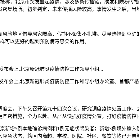
布会通报称，北京市突发竖起疫情，涉及多条传播链，续发和隐秘
员密集场所。初步判定，未来传播风险较高，事情发生之后，当
中高风险地区倡导居家隔离，假期不聚集不扎堆。尽量选择到空旷
这样可以更好的起到预防病毒感染的作用。
发布会上,北京新冠肺炎疫情防控工作领导小组...
新闻发布会上,北京新冠肺炎疫情防控工作领导小组办公室、首都严
频调度会，下午又召开第九十四次会议，研究调度疫情处置工作
更严密措施，全力以赴、从严从快抓好疫情处置，打好疫情防控
，北京新增5例本地确诊病例和1例无症状感染者；新增3例境外输
入应急状态，辖区内商超、学校、医院、社区、餐饮等均已开启