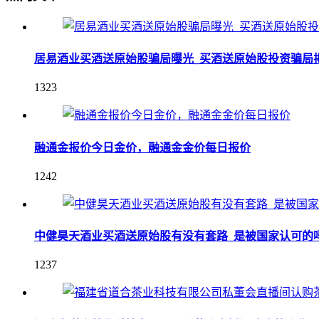
居易酒业买酒送原始股骗局曝光_买酒送原始股投资骗局
1323
融通金报价今日金价，融通金金价每日报价
1242
中健昊天酒业买酒送原始股有没有套路_是被国家认可的
1237