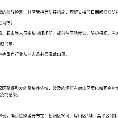
取的核酸检测、社区管控等防控措施，理解支持节日期间疫情防
生习惯；
场、超市等人员密集封闭场所，或前往医院就诊、陪护探视、有
佩戴口罩；
生等重点行业从业人员必须佩戴口罩。
起因聚餐引发的聚集性疫情，波及的场所有房山区窦店镇瓦窖村太
起疫情感染。
例，确诊感染者分布在：朝阳区20例、房山区3例、昌平区2例