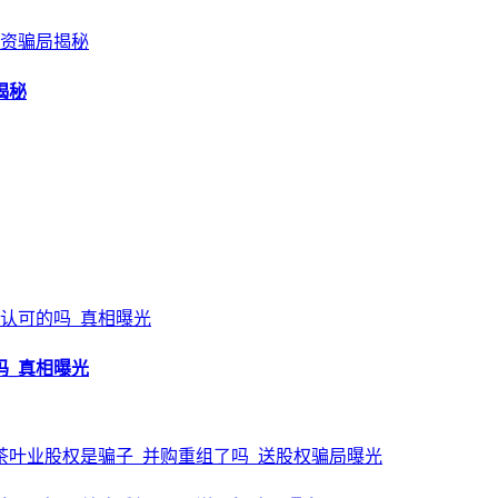
揭秘
吗_真相曝光