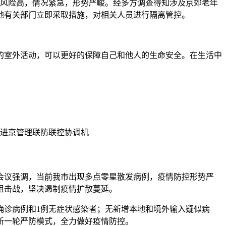
传播风险高，情况紧急，形势严峻。经多方调查得知涉及京郊老年
地有关部门立即采取措施，对相关人员进行隔离管控。
的室外活动，可以更好的保障自己和他人的生命安全。在生活中
格进京管理联防联控协调机
。会议强调，当前我市出现多点零星散发病例，疫情防控形势严
阻击战，坚决遏制疫情扩散蔓延。
入确诊病例和1例无症状感染者；无新增本地和境外输入疑似病
新一轮严防模式，全力做好疫情防控。