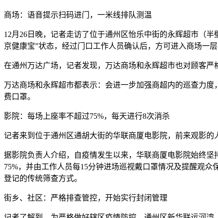
商场：语音提示扫码进门，一米线排队测温
12月26日晚，记者走访了位于通州区怡乐中街的永辉超市（
京健康宝”状态，经过门口工作人员确认后，方可进入商场一层
在通州万达广场，记者发现，万达商场和永辉超市也对顾客严格
万达商场和永辉超市都表示：会进一步加强商超内的巡查力度
费口罩。
影院：每场上座率不超过75%，每天进行8次消杀
记者来到位于通州区通胡大街的华联商厦电影院，前来观影的
据影院负责人介绍，自疫情发生以来，华联商厦电影院始终坚
75%，并由工作人员每15分钟进场巡视戴口罩情况及提醒观
登记的传统筛查方式。
街乡、社区：严格排查管控，开始实行封闭管理
记者了解到，为严格做好辖区疫情防控，通州区新华联运河湾、