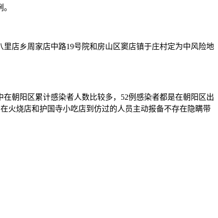
例。
里店乡周家店中路19号院和房山区窦店镇于庄村定为中风险地
集中在朝阳区累计感染者人数比较多，52例感染者都是在朝阳区出
近期在火烧店和护国寺小吃店到仿过的人员主动报备不存在隐瞒带