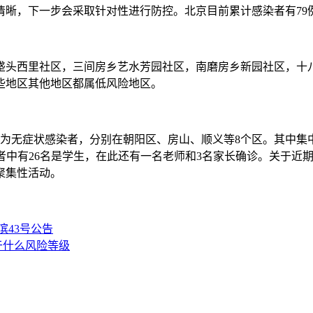
清晰，下一步会采取针对性进行防控。北京目前累计感染者有79
垡头西里社区，三间房乡艺水芳园社区，南磨房乡新园社区，十八
些地区其他地区都属低风险地区。
5例为无症状感染者，分别在朝阳区、房山、顺义等8个区。其中
感染者中有26名是学生，在此还有一名老师和3名家长确诊。关于
聚集性活动。
滨43号公告
于什么风险等级