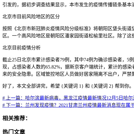
引发的，据初步调查结果显示，本市发生的疫情传播链条基本
北京市目前风险地区的区分
按照《北京市新冠肺炎疫情风险分级标准》将朝阳区垡头街道
区。一个高风险地区是朝阳区潘家园街道松榆里社区。除了这
北京目前疫情分析
截止25日北京市累计感染者79例，其中74例为确诊感染者，
现，占感染者人数的65.82%，据新京客户端统计，累计的
来的安全隐患。区域管控地区人员做好居家隔离不出户，严禁
好了，本文全部讲完，希望 {关键词 1} 和 {关键词 2} 帮到你。
# 上一篇：哈尔滨最新病毒，黑龙江疫情最新情况12月5日哈尔
# 下一篇：兰州发现疫情？2021甘肃兰州疫情最新消息现在属
相关推荐：
热门文章