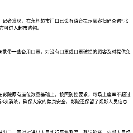
。记者发现，在永辉超市门口已设有语音提示顾客扫码查询“北
后方可进入超市购物。
身携带一些备用口罩，对没有口罩或口罩破损的顾客及时提供免
在影院原有座位数量基础上，按照防控要求，每场上座率不超过
行8次消杀，确保大家的健康安全，影院还保留了观影人员信息
个进出口，同时对进出人员实行严格测温、登记验证，外部人员经