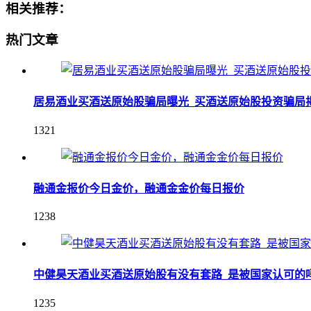
相关推荐：
热门文章
居易酒业买酒送原始股骗局曝光_买酒送原始股投资骗局
1321
融通金报价今日金价，融通金金价每日报价
1238
中健昊天酒业买酒送原始股有没有套路_是被国家认可的
1235