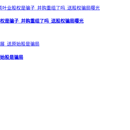
权是骗子_并购重组了吗_送股权骗局曝光
原始股是骗局