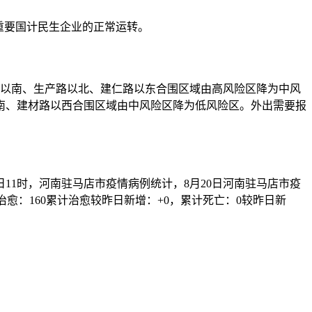
重要国计民生企业的正常运转。
安路以南、生产路以北、建仁路以东合围区域由高风险区降为中风
南、建材路以西合围区域由中风险区降为低风险区。外出需要报
0日11时，河南驻马店市疫情病例统计，8月20日河南驻马店市疫
愈：160累计治愈较昨日新增：+0，累计死亡：0较昨日新