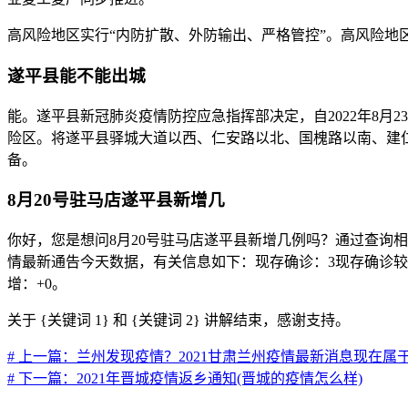
高风险地区实行“内防扩散、外防输出、严格管控”。高风险
遂平县能不能出城
能。遂平县新冠肺炎疫情防控应急指挥部决定，自2022年8月
险区。将遂平县驿城大道以西、仁安路以北、国槐路以南、建
备。
8月20号驻马店遂平县新增几
你好，您是想问8月20号驻马店遂平县新增几例吗？通过查询相关
情最新通告今天数据，有关信息如下：现存确诊：3现存确诊较昨
增：+0。
关于 {关键词 1} 和 {关键词 2} 讲解结束，感谢支持。
# 上一篇：兰州发现疫情？2021甘肃兰州疫情最新消息现在属
# 下一篇：2021年晋城疫情返乡通知(晋城的疫情怎么样)