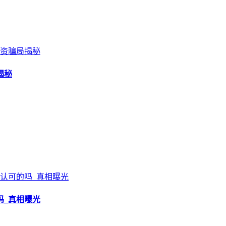
揭秘
吗_真相曝光