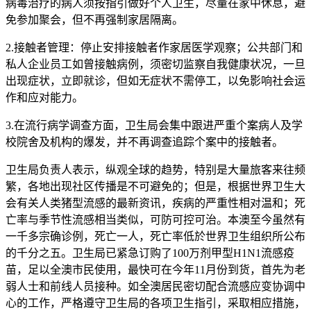
病毒治疗的病人须按指引做好个人卫生，尽量在家中休息，避
免参加聚会，但不再强制家居隔离。
2.接触者管理：停止安排接触者作家居医学观察；公共部门和
私人企业员工如曾接触病例，须密切监察自我健康状况，一旦
出现症状，立即就诊，但如无症状不需停工，以免影响社会运
作和应对能力。
3.在流行病学调查方面，卫生局会集中跟进严重个案病人及学
校院舍及机构的爆发，并不再调查追踪个案中的接触者。
卫生局负责人表示，纵观全球的趋势，特别是大量旅客来往频
繁，各地出现社区传播是不可避免的；但是，根据世界卫生大
会有关人类猪型流感的最新资讯，疾病的严重性相对温和；死
亡率与季节性流感相当类似，可防可控可治。本澳至今虽然有
一千多宗确诊例，死亡一人，死亡率低於世界卫生组织所公布
的千分之五。卫生局已紧急订购了100万剂甲型H1N1流感疫
苗，足以全澳市民使用，最快可在今年11月份到货，首先为老
弱人士和前线人员接种。如全澳居民密切配合流感应变协调中
心的工作，严格遵守卫生局的各项卫生指引，采取相应措施，