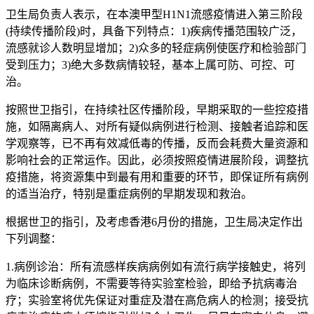
卫生局负责人表示，在本澳甲型H1N1流感疫情进入第三阶段
(持续传播阶段)时，具备下列特点：1)疾病传播范围较广泛，
流感就诊人数明显增加；2)众多的轻症病例使医疗和检验部门
受到压力；3)绝大多数病情较轻，基本上属可防、可控、可
治。
按照世卫指引，在持续社区传播阶段，早期采取的一些控疫措
施，如隔离病人、对所有疑似病例进行检测、接触者追踪和医
学观察等，已不再有效减低毒的传播，反而会耗费大量资源和
影响社会的正常运作。因此，必须按照疫情进展阶段，调整抗
疫措施，将资源集中到最有用和重要的环节，即保证所有病例
的适当治疗，特别是重症病例的早期发现和救治。
根据世卫的指引，及考虑香港6月份的措施，卫生局决定作出
下列调整：
1.病例诊治：所有流感样疾病病例如有流行病学接触史，将列
为临床诊断病例，不需要等待实验室检验，即给予抗病毒治
疗；实验室将优先保证对重症及潜在高危病人的检测；接受抗