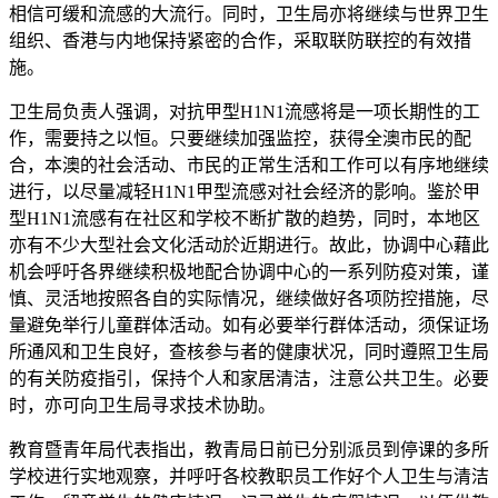
相信可缓和流感的大流行。同时，卫生局亦将继续与世界卫生
组织、香港与内地保持紧密的合作，采取联防联控的有效措
施。
卫生局负责人强调，对抗甲型H1N1流感将是一项长期性的工
作，需要持之以恒。只要继续加强监控，获得全澳市民的配
合，本澳的社会活动、市民的正常生活和工作可以有序地继续
进行，以尽量减轻H1N1甲型流感对社会经济的影响。鉴於甲
型H1N1流感有在社区和学校不断扩散的趋势，同时，本地区
亦有不少大型社会文化活动於近期进行。故此，协调中心藉此
机会呼吁各界继续积极地配合协调中心的一系列防疫对策，谨
慎、灵活地按照各自的实际情况，继续做好各项防控措施，尽
量避免举行儿童群体活动。如有必要举行群体活动，须保证场
所通风和卫生良好，查核参与者的健康状况，同时遵照卫生局
的有关防疫指引，保持个人和家居清洁，注意公共卫生。必要
时，亦可向卫生局寻求技术协助。
教育暨青年局代表指出，教青局日前已分别派员到停课的多所
学校进行实地观察，并呼吁各校教职员工作好个人卫生与清洁