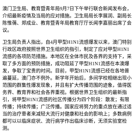
澳门卫生局、教育暨青年局9月7日下午举行联合新闻发布会，
介绍最新疫情及当局的应对措施。卫生局局长李展润、副局长
陈惟蒨、郑成业、教育暨青年局教育厅厅长闻李嘉丽出席了会
议。
卫生局负责人指出，自4月甲型H1N1流感爆发以来，澳门特别
行政区政府按照世界卫生组织的指引，制定了应对甲型H1N1
流感的各项防范措施。本地区在全体市民及各界的支持下，采
取了多方面的预防措施，成功阻延了甲型H1N1流感在本澳爆
发，争取了宝贵的时间。目前，甲型H1N1流感已经在各地普
遍蔓延，澳门亦不例外。新学年开始后，多间学校相继出现小
范围的群集性爆发现象，并且有扩大传播范围的迹象，值得医
务界、教育界和社会各界重视。根据世界卫生组织的最新指
引，将甲型H1N1流感的社区传播分为四个阶段：散发；有限
传播；持续传播；广泛传播。国家应将努力的重点放在通过适
当的治疗患者来减轻大流行对健康和社会的影响上；多数病例
都可以以临床症状、流行病学作出临床诊断，无须实验室检
测。