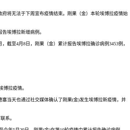
）政府将无法于下周宣布疫情结束。刚果（金）本轮埃博拉疫情始
未报告埃博拉新增病例。
，截至4月8日，刚果（金）累计报告埃博拉确诊病例3453例，
生埃博拉疫情。
塞当天也通过社交媒体确认了刚果(金)发生埃博拉新疫情，并
有联系。
至今年5月29日，刚果(金)在第10轮疫情中累计报告确诊病例