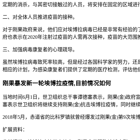
定期的消杀，与其密切接触过的人员，将安排在固定的区域进
二、对全体人员推进疫苗的接种。
对于刚果政府来说，他们应对埃博拉病毒已经是非常有经验的
府也表示在2020年注射过疫苗的人需再次接种，疫苗的大范
三、加强病毒康复者的心理疏导。
虽然埃博拉病毒致死率较高，但是经过各国科学家的努力，还
相应的计划，为感染康复者们提供了定期的医疗检测，评估他
刚果暴发新一轮埃博拉疫情,目前情况如何
当地时间6月1日，世卫组织总干事谭德塞表示，刚果(金)政府
塞表示世卫组织将继续支持刚果(金)抗击埃博拉疫情，同时继
2018年5月，赤道省的比科罗镇就曾经爆发过刚果(金)第9次埃
扩展资料：