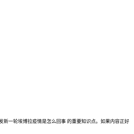
暴发新一轮埃博拉疫情是怎么回事 的重要知识点。如果内容正好