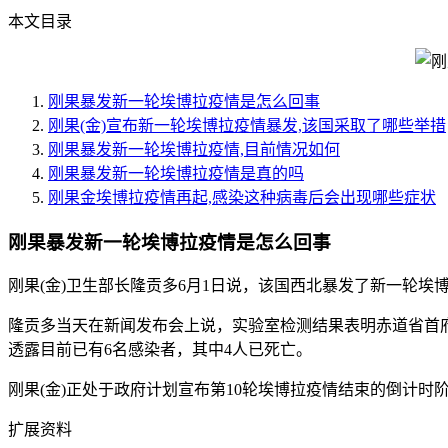
本文目录
刚果暴发新一轮埃博拉疫情是怎么回事
刚果(金)宣布新一轮埃博拉疫情暴发,该国采取了哪些举措
刚果暴发新一轮埃博拉疫情,目前情况如何
刚果暴发新一轮埃博拉疫情是真的吗
刚果金埃博拉疫情再起,感染这种病毒后会出现哪些症状
刚果暴发新一轮埃博拉疫情是怎么回事
刚果(金)卫生部长隆贡多6月1日说，该国西北暴发了新一轮埃博
隆贡多当天在新闻发布会上说，实验室检测结果表明赤道省首
透露目前已有6名感染者，其中4人已死亡。
刚果(金)正处于政府计划宣布第10轮埃博拉疫情结束的倒计时
扩展资料