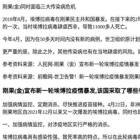
刚果(金)同时面临三大传染病危机
2018年8月，埃博拉病毒在刚果民主共和国暴发。在接下来的2年
的一次，当时埃博拉病毒肆虐西非，导致11000多人死亡。
今年4月，因为在50多天时间内没有新的病例，世卫组织原计划
更严重的是，除此之外，其他传染病也有在当地肆虐的风险。谭
参考资料来源：人民网-刚果（金）宣布新一轮埃博拉疫情暴发
参考资料来源：前瞻网-世卫告警！新一轮埃博拉疫情暴发刚
刚果(金)宣布新一轮埃博拉疫情暴发,该国采取了哪些
加强病情监控、定期消杀、尽快推进疫苗接种。4月22日，非
刚果地区自2021年12月以来又一次爆发的埃博拉病毒，同时
一、加强病情监控，对涉疫地区实行严格的消杀。
埃博拉病毒具有感染性强、致死率高的特点，所以在此轮病毒