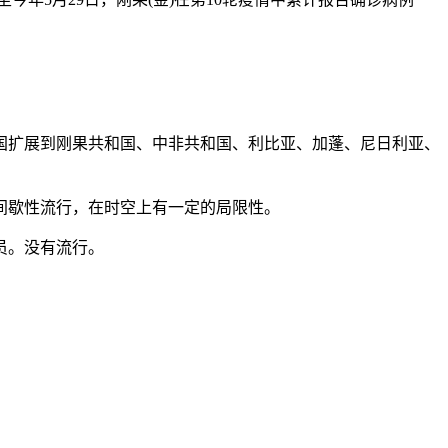
国扩展到刚果共和国、中非共和国、利比亚、加蓬、尼日利亚、
间歇性流行，在时空上有一定的局限性。
员。没有流行。