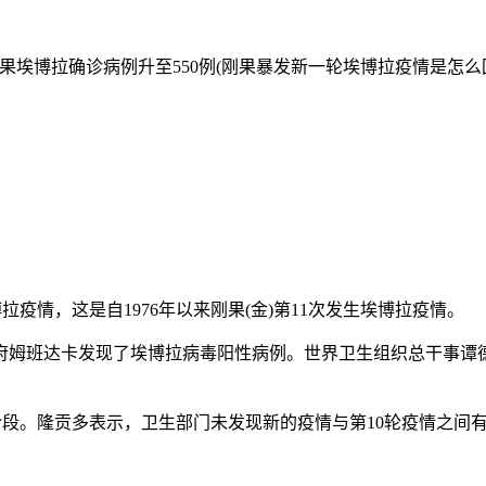
拉疫情，这是自1976年以来刚果(金)第11次发生埃博拉疫情。
府姆班达卡发现了埃博拉病毒阳性病例。世界卫生组织总干事谭德
阶段。隆贡多表示，卫生部门未发现新的疫情与第10轮疫情之间