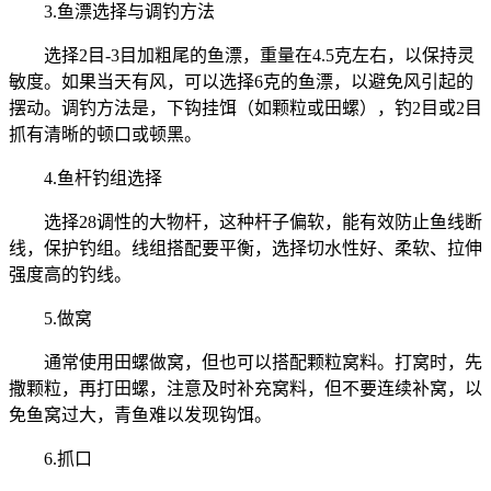
3.鱼漂选择与调钓方法
选择2目-3目加粗尾的鱼漂，重量在4.5克左右，以保持灵
敏度。如果当天有风，可以选择6克的鱼漂，以避免风引起的
摆动。调钓方法是，下钩挂饵（如颗粒或田螺），钓2目或2目
抓有清晰的顿口或顿黑。
4.鱼杆钓组选择
选择28调性的大物杆，这种杆子偏软，能有效防止鱼线断
线，保护钓组。线组搭配要平衡，选择切水性好、柔软、拉伸
强度高的钓线。
5.做窝
通常使用田螺做窝，但也可以搭配颗粒窝料。打窝时，先
撒颗粒，再打田螺，注意及时补充窝料，但不要连续补窝，以
免鱼窝过大，青鱼难以发现钩饵。
6.抓口