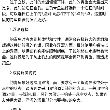
过了立秋，此时的水温慢慢下降，此时的青鱼会大量出来
觅食，此时最适宜垂钓。垂钓青鱼最好选择一个适宜的时间
段，可以选择在上午的7点到10点和下午的3点到6点，这些时
段的青鱼觅食情况会更好。
1.浮漂选择
钓青鱼时考虑到其体型和食性，通常会选择较大的线组和
螺蛳这种比较沉的钓饵，因此在浮漂方面，最好使用吃铅7g以
上的浮漂，以保证钓钩能够顺利躺底，子线能够在水底稍微弯
曲。这样做是为了防止钓友的频繁提竿会惊吓到青鱼，而造成
跑鱼。
2.双钩调灵钝钓
钓青鱼最好选择用双钩，而且要求有一个饵钩在水中处于
悬空的状态。调漂则要采用双钩调灵钝钓的方法。一般用空钩
调5-7目，带饵钓2目。另外为保证一钩处于悬空状态，如果钓
友使用大饵，浮漂的漂目部分也要相应的变大。