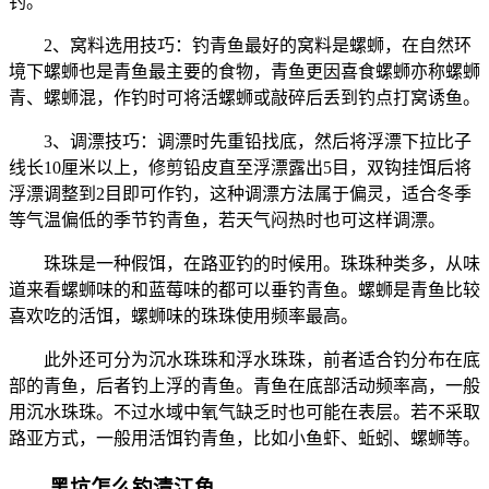
钓。
2、窝料选用技巧：钓青鱼最好的窝料是螺蛳，在自然环
境下螺蛳也是青鱼最主要的食物，青鱼更因喜食螺蛳亦称螺蛳
青、螺蛳混，作钓时可将活螺蛳或敲碎后丢到钓点打窝诱鱼。
3、调漂技巧：调漂时先重铅找底，然后将浮漂下拉比子
线长10厘米以上，修剪铅皮直至浮漂露出5目，双钩挂饵后将
浮漂调整到2目即可作钓，这种调漂方法属于偏灵，适合冬季
等气温偏低的季节钓青鱼，若天气闷热时也可这样调漂。
珠珠是一种假饵，在路亚钓的时候用。珠珠种类多，从味
道来看螺蛳味的和蓝莓味的都可以垂钓青鱼。螺蛳是青鱼比较
喜欢吃的活饵，螺蛳味的珠珠使用频率最高。
此外还可分为沉水珠珠和浮水珠珠，前者适合钓分布在底
部的青鱼，后者钓上浮的青鱼。青鱼在底部活动频率高，一般
用沉水珠珠。不过水域中氧气缺乏时也可能在表层。若不采取
路亚方式，一般用活饵钓青鱼，比如小鱼虾、蚯蚓、螺蛳等。
黑坑怎么钓清江鱼