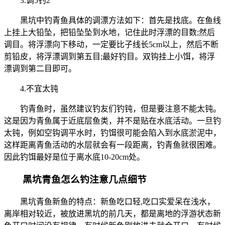
3.调5钓2
黑坑中钓青鱼具体的调漂方法如下：首先是找底。在鱼线
上挂上大铅坠，把铅坠坠到水地，记住此时浮漂的目数;然后
调目。将浮漂向下移动，一定要比子线长5cm以上，然后不断
剪铅皮，将浮漂调到第五目;最好钓目。双钩挂上小饵，将浮
漂调到第二目即可。
4.不宜太钝
钓青鱼时，虽然建议钓友们钓钝，但是要注意不能太钝。
这是因为青鱼属于近底层鱼类，并不是贴在水底活动。一旦钓
太钝，例如空钩调平水时，钓饵很可能会陷入到水底淤泥中，
这样距离青鱼活动的水层就会有一段距离，钓青鱼就很困难。
因此钓饵最好是位于离水底10-20cm处。
黑坑青鱼怎么钓注意几点细节
黑坑青鱼新鱼的特点：新鱼吃口轻,吃口实爱呆在浅水，
离岸相对较近，被放进黑坑的前几天，都是离地的浮游状态新