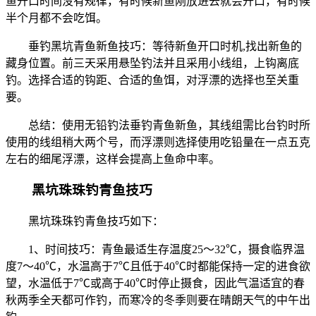
鱼开口时间没有规律，有时候新鱼刚放进去就会开口，有时候
半个月都不会吃饵。
垂钓黑坑青鱼新鱼技巧：等待新鱼开口时机,找出新鱼的
藏身位置。前三天采用悬坠钓法并且采用小线组，上钩离底
钓。选择合适的钩距、合适的鱼饵，对浮漂的选择也至关重
要。
总结：使用无铅钓法垂钓青鱼新鱼，其线组需比台钓时所
使用的线组稍大两个号，而浮漂则选择使用吃铅量在一点五克
左右的细尾浮漂，这样会提高上鱼命中率。
黑坑珠珠钓青鱼技巧
黑坑珠珠钓青鱼技巧如下：
1、时间技巧：青鱼最适生存温度25～32℃，摄食临界温
度7～40℃，水温高于7℃且低于40℃时都能保持一定的进食欲
望，水温低于7℃或高于40℃时停止摄食，因此气温适宜的春
秋两季全天都可作钓，而寒冷的冬季则要在晴朗天气的中午出