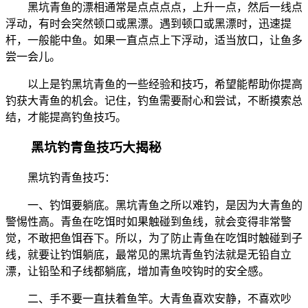
黑坑青鱼的漂相通常是点点点点，上升一点，然后一线点
浮动，有时会突然顿口或黑漂。遇到顿口或黑漂时，迅速提
杆，一般能中鱼。如果一直点点上下浮动，适当放口，让鱼多
尝一会儿。
以上是钓黑坑青鱼的一些经验和技巧，希望能帮助你提高
钓获大青鱼的机会。记住，钓鱼需要耐心和尝试，不断摸索总
结，才能提高钓鱼技巧。
黑坑钓青鱼技巧大揭秘
黑坑钓青鱼技巧：
一、钓饵要躺底。黑坑青鱼之所以难钓，是因为大青鱼的
警惕性高。青鱼在吃饵时如果触碰到鱼线，就会变得非常警
觉，不敢把鱼饵吞下。所以，为了防止青鱼在吃饵时触碰到子
线，就要让钓饵躺底，最常见的黑坑青鱼钓法就是无铅自立
漂，让铅坠和子线都躺底，增加青鱼咬钩时的安全感。
二、手不要一直扶着鱼竿。大青鱼喜欢安静，不喜欢吵