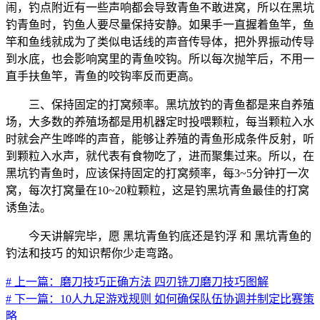
闹，钓点附近有一些声响都会导致青鱼不敢进窝，所以在黑坑
钓青鱼时，钓鱼人要尽量保持安静。如果手一直握着鱼竿，鱼
竿和鱼线就成为了类似电话线的声音传导体，把外界振动传导
到水底，也会影响窝里的青鱼咬钩。所以每次抛竿后，不用一
直手扶鱼竿，青鱼的咬钩率反而更高。
三、保持固定的打窝频率。黑坑放钓的青鱼都是来自养殖
场，大多数的养殖场都是用机器定时投喂颗粒，每当颗粒入水
时就会产生哗哗的声音，能够让养殖的青鱼形成条件反射，听
到颗粒入水声，就代表有食物吃了，进而聚集过来。所以，在
黑坑钓青鱼时，应该保持固定的打窝频率，每3~5分钟打一次
窝，每次打窝量在10~20粒颗粒，这是钓黑坑青鱼最佳的打窝
诱鱼法。
今天讲解完毕，愿 黑坑青鱼钓底还是钓浮 和 黑坑青鱼的
钓法和技巧 的知识帮你少走弯路。
# 上一篇：磨刀技巧正确方法 四刃铣刀磨刀技巧图解
# 下一篇：10人九足游戏规则 如何确保队伍协调并制定比赛策
略