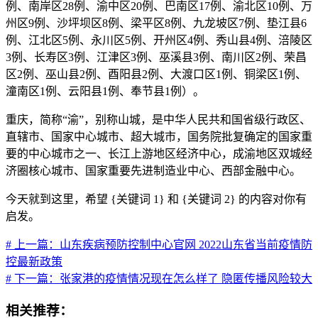
例、南岸区28例、渝中区20例、巴南区17例、渝北区10例、万
州区9例、沙坪坝区8例、梁平区8例、九龙坡区7例、垫江县6
例、江北区5例、永川区5例、开州区4例、秀山县4例、涪陵区
3例、长寿区3例、江津区3例、巫溪县3例、南川区2例、荣昌
区2例、巫山县2例、酉阳县2例、大渡口区1例、铜梁区1例、
潼南区1例、云阳县1例、奉节县1例）。
重庆，简称“渝”，别称山城，是中华人民共和国省级行政区、
直辖市、国家中心城市、超大城市，国务院批复确定的国家重
要的中心城市之一、长江上游地区经济中心，成渝地区双城经
济圈核心城市、国家重要先进制造业中心、西部金融中心。
今天就到这里，希望 {关键词 1} 和 {关键词 2} 的内容对你有
启发。
# 上一篇：山东疾病预防控制中心官网 2022山东省当前疫情防
控最新政策
# 下一篇：张家港的疫情情况现在怎么样了 隐匿传播风险较大
相关推荐：