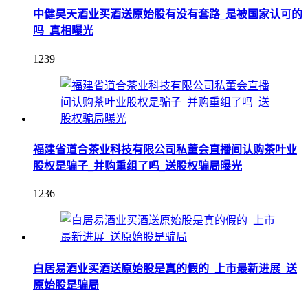
中健昊天酒业买酒送原始股有没有套路_是被国家认可的
吗_真相曝光
1239
福建省道合茶业科技有限公司私董会直播间认购茶叶业
股权是骗子_并购重组了吗_送股权骗局曝光
1236
白居易酒业买酒送原始股是真的假的_上市最新进展_送
原始股是骗局