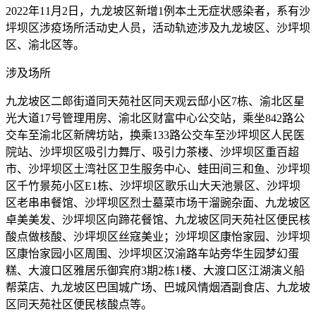
2022年11月2日，九龙坡区新增1例本土无症状感染者，系有沙
坪坝区涉疫场所活动史人员，活动轨迹涉及九龙坡区、沙坪坝
区、渝北区等。
涉及场所
九龙坡区二郎街道同天苑社区同天观云邸小区7栋、渝北区星
光大道17号管理用房、渝北区财富中心公交站，乘坐842路公
交车至渝北区新牌坊站，换乘133路公交车至沙坪坝区人民医
院站、沙坪坝区吸引力舞厅、吸引力茶楼、沙坪坝区重百超
市、沙坪坝区土湾社区卫生服务中心、蛙田间三和鱼、沙坪坝
区千竹景苑小区E1栋、沙坪坝区歌乐山大天池景区、沙坪坝
区老串串餐馆、沙坪坝区烈士墓菜市场干溜豌杂面、九龙坡区
卓美美发、沙坪坝区向蹄花餐馆、九龙坡区同天苑社区便民核
酸点做核酸、沙坪坝区丝寇美业；沙坪坝区康怡家园、沙坪坝
区康怡家园小区周围、沙坪坝区汉渝路车站旁华生园梦幻蛋
糕、大渡口区雅居乐御宾府3期2栋1楼、大渡口区江湖演义船
帮菜店、九龙坡区巴国城广场、巴城风情烟酒副食店、九龙坡
区同天苑社区便民核酸点等。