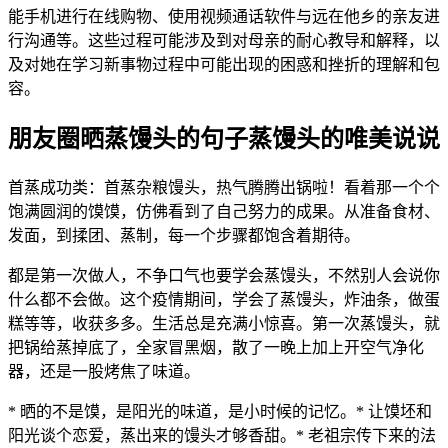
能手机进行在线购物、使用视频通话软件与远在他乡的亲友进
行沟通等。这些过程可能涉及到对母亲的耐心教导和解释，以
及对她在学习新事物过程中可能出现的困惑和挫折的理解和包
容。
朋友圈晒蒸馒头的句子蒸馒头的唯美说说
首蒸成功类：首蒸杂粮馒头，热气腾腾出锅啦！看着那一个个
饱满圆润的馍馍，仿佛看到了自己努力的成果。从准备食材、
发面，到揉团、蒸制，每一个步骤都饱含着期待。
都是第一次做人，不争口气也要学会蒸馒头，不然别人会说你
什么都不会做。这个疫情期间，学会了蒸馒头，炸油条，做蛋
糕等等，收获多多。生活总是充满小惊喜。第一次蒸馒头，就
把锅给蒸掉底了，全家冒黑烟，散了一晚上加上开空气净化
器，还是一股烤焦了味道。
* 晒的不是馍，是阳光的味道，是小时候的记忆。* 让馍坯和
阳光谈个恋爱，蒸出来的馒头才够香甜。* 老祖宗传下来的法