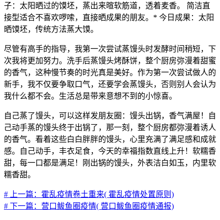
子：太阳晒过的馍坯，蒸出来暄软筋道，透着麦香。 简洁直
接型适合不喜欢啰嗦，直接晒成果的朋友。* 今日成果：太阳
晒馍坯，传统方法蒸大馍。
尽管有高手的指导，我第一次尝试蒸馒头时发酵时间稍短，下
次我将更加努力。洗手后蒸馒头烤酥饼，整个厨房弥漫着甜蜜
的香气，这种慢节奏的时光真是美好。作为第一次尝试做人的
新手，我不仅要争取口气，还要学会蒸馒头，否则别人会认为
我什么都不会。生活总是带来意想不到的小惊喜。
自己蒸了馒头，可以这样发朋友圈：馒头出锅，香气满屋！自
己动手蒸的馒头终于出锅了，那一刻，整个厨房都弥漫着诱人
的香气。看着这些白白胖胖的馒头，心里充满了满足感和成就
感。自己动手，丰衣足食，今天的幸福指数直线上升！软糯香
甜，每一口都是满足！刚出锅的馒头，外表洁白如玉，内里软
糯香甜。
# 上一篇：霍乱疫情卷土重来( 霍乱疫情处置原则)
# 下一篇：营口鲅鱼圈疫情( 营口鲅鱼圈疫情通报)