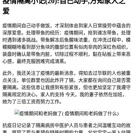
疫情隔离小记(20):自己动手,方知家人之
爱
疫情期间自己动手做饭，才深刻体会到家人日常操劳中蕴含的
深厚爱意。处理带鱼的经历：疫情期间，抢到速冻带鱼，处理
时遇到诸多挑战。带鱼解冻后鱼腥味浓重，在冲洗过程中，模
模糊糊地看到部分鱼块的腹部位置有似肉非肉的深红色组织，
装盘时确认是带鱼内脏，切除过程不顺利，黏在砧板上带来恶
心感，最终克服困难完成清蒸。
此外，我还关注了疫情的最新消息，得知去过华联的人也被重
点关注，单位群里也因此炸开了锅，大家都在询问自己是否需
要隔离。这些信息让我感到有些紧张，但也更加坚定了我遵守
隔离规定的决心。家人的支持 今天，我的妻子依然在加班，
她为了三倍工资而努力工作。
抗疫日记记录了隔离病房中医护人员与患者之间温暖互动的故
事，展现了爱与希望在特殊时期的力量。兮兮宝宝一家入住隔