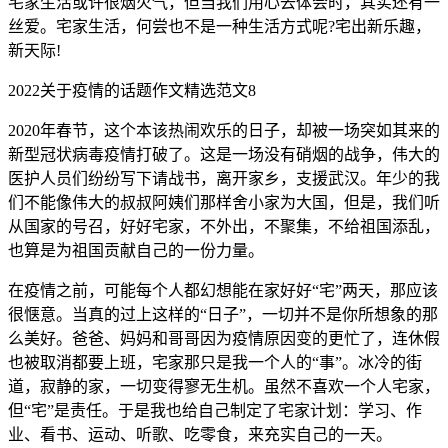
宅家生活或许很烟火气，但当我们用心去体会时，其实还有一
丝爱。宅家生活，何尝也不是一种生活方式呢?宅出新乐趣，
新天际!
2022关于疫情的话题作文精选范文8
2020年春节，这个本该热闹欢乐的日子，却被一场突如其来的
新型冠状病毒疫情打破了。这是一场没有硝烟的战争，伟大的
医护人员们纷纷写下请战书，离开家乡，支援武汉。年少的我
们不能像伟大的叔叔阿姨们那样舍小家为大国，但是，我们听
从国家的号召，好好宅家，不外出，不聚集，不给祖国添乱，
也算是为祖国贡献自己的一份力量。
在疫情之前，可能每个人都幻想能在家好好“宅”两天，那应该
很惬意。当真的过上这样的“日子”，一切并不是你所想象的那
么美好。爸爸、妈妈和哥哥因为疫情原因变的更忙了，连休假
也被取消都要上班，宅家那只是我一个人的“事”。冰冷的街
道，寂静的家，一切变得寥无生机。虽然不喜欢一个人宅家，
但“宅”是责任。于是我也给自己制定了宅家计划：学习、作
业、看书、运动、听歌、吃零食，来充实自己的一天。