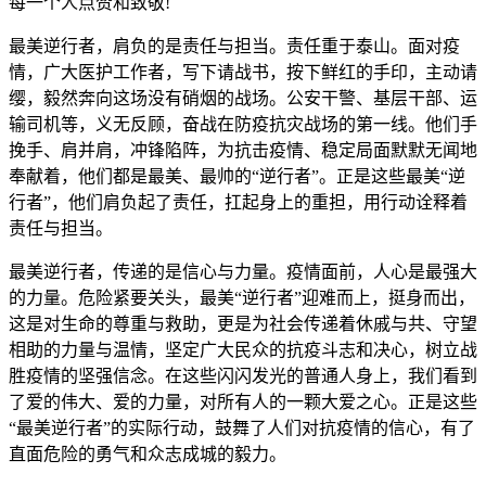
每一个人点赞和致敬!
最美逆行者，肩负的是责任与担当。责任重于泰山。面对疫
情，广大医护工作者，写下请战书，按下鲜红的手印，主动请
缨，毅然奔向这场没有硝烟的战场。公安干警、基层干部、运
输司机等，义无反顾，奋战在防疫抗灾战场的第一线。他们手
挽手、肩并肩，冲锋陷阵，为抗击疫情、稳定局面默默无闻地
奉献着，他们都是最美、最帅的“逆行者”。正是这些最美“逆
行者”，他们肩负起了责任，扛起身上的重担，用行动诠释着
责任与担当。
最美逆行者，传递的是信心与力量。疫情面前，人心是最强大
的力量。危险紧要关头，最美“逆行者”迎难而上，挺身而出，
这是对生命的尊重与救助，更是为社会传递着休戚与共、守望
相助的力量与温情，坚定广大民众的抗疫斗志和决心，树立战
胜疫情的坚强信念。在这些闪闪发光的普通人身上，我们看到
了爱的伟大、爱的力量，对所有人的一颗大爱之心。正是这些
“最美逆行者”的实际行动，鼓舞了人们对抗疫情的信心，有了
直面危险的勇气和众志成城的毅力。