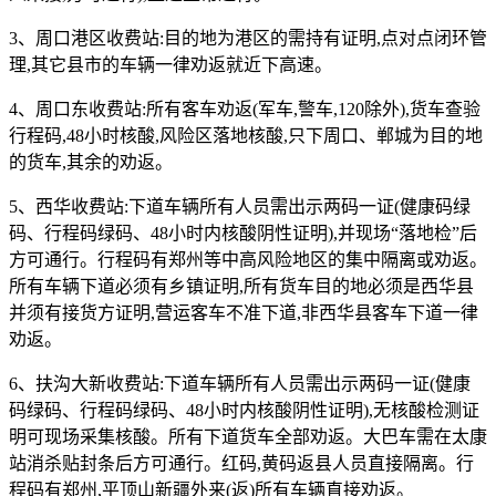
3、周口港区收费站:目的地为港区的需持有证明,点对点闭环管
理,其它县市的车辆一律劝返就近下高速。
4、周口东收费站:所有客车劝返(军车,警车,120除外),货车查验
行程码,48小时核酸,风险区落地核酸,只下周口、郸城为目的地
的货车,其余的劝返。
5、西华收费站:下道车辆所有人员需出示两码一证(健康码绿
码、行程码绿码、48小时内核酸阴性证明),并现场“落地检”后
方可通行。行程码有郑州等中高风险地区的集中隔离或劝返。
所有车辆下道必须有乡镇证明,所有货车目的地必须是西华县
并须有接货方证明,营运客车不准下道,非西华县客车下道一律
劝返。
6、扶沟大新收费站:下道车辆所有人员需出示两码一证(健康
码绿码、行程码绿码、48小时内核酸阴性证明),无核酸检测证
明可现场采集核酸。所有下道货车全部劝返。大巴车需在太康
站消杀贴封条后方可通行。红码,黄码返县人员直接隔离。行
程码有郑州,平顶山新疆外来(返)所有车辆直接劝返。