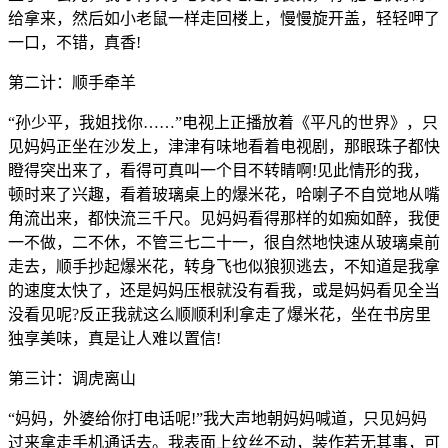
给拿来，然后如小老鼠一样走回楼上，慢慢旋开盖，轻轻呷了
一口，不错，真香!
第二计：顺手牵羊
“孙少平，我姐找你……”电视上正播放着《平凡的世界》，只
见妈妈正坐在沙发上，津津有味地看着电视剧，那眼珠子都快
瞪得突出来了，看得可真叫一个目不转睛啊!见此情形的我，
顿时来了兴趣，看着玻璃桌上的爆米花，哈喇子不自觉地从嘴
角流出来，都快流三千尺。见妈妈看得那样的如痴如醉，我便
一不做，二不休，不管三七二十一，很自然地快速从玻璃桌前
走去，顺手抄起爆米花，转身飞也似狼狈逃去，不知道是我拿
的速度太快了，还是妈妈压根就没有看我，或是妈妈看见全当
没看见呢?反正我就这么顺顺利利拿走了爆米花，坐在书房里
独享美味，真是让人难以置信!
第三计：调虎离山
“妈妈，外婆给你打电话呢!”我大声地朝妈妈喊道，只见妈妈
过来拿走手机通话去。我表面上纹丝不动，装作若无其事，可