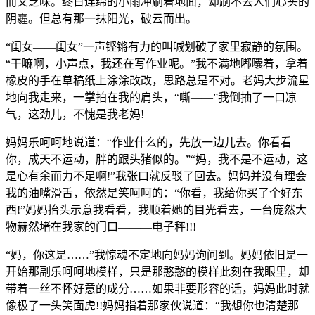
而又乏味。终日连绵的小雨冲刷着地面，却刷不去人们心头的
阴霾。但总有那一抹阳光，破云而出。
“闺女——闺女”一声铿锵有力的叫喊划破了家里寂静的氛围。
“干嘛啊，小声点，我还在写作业呢。”我不满地嘟囔着，拿着
橡皮的手在草稿纸上涂涂改改，思路总是不对。老妈大步流星
地向我走来，一掌拍在我的肩头，“嘶——”我倒抽了一口凉
气，这劲儿，不愧是我老妈!
妈妈乐呵呵地说道：“作业什么的，先放一边儿去。你看看
你，成天不运动，胖的跟头猪似的。”“妈，我不是不运动，这
是心有余而力不足啊!”我张口就反驳了回去。妈妈并没有理会
我的油嘴滑舌，依然是笑呵呵的：“你看，我给你买了个好东
西!”妈妈抬头示意我看看，我顺着她的目光看去，一台庞然大
物赫然堵在我家的门口———电子秤!!!
“妈，你这是……”我惊魂不定地向妈妈询问到。妈妈依旧是一
开始那副乐呵呵地模样，只是那憨憨的模样此刻在我眼里，却
带着一丝不怀好意的成分……如果非要形容的话，妈妈此时就
像极了一头笑面虎!!妈妈指着那家伙说道：“我想你也清楚那