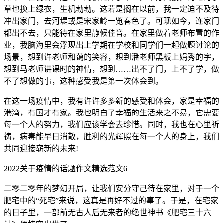
草也换上绿衣，生机勃勃。这若是搁在以前，我一定迫不及待
冲出家门，去河堤或是宋家岭一览春色了。可现如今，连家门
都出不去，只能待在家里静候佳音。在家里做着老师布置的作
业，我脑海里会浮现出上学期在学校和同学们一起做题讨论的
场景，想到许老师和蔼的笑容，想到潘老师黑板上娟秀的字，
想到马老师讲课时的神情，想到……出不了门，上不了学，做
不了想做的事，这种感受我是第一次体会到。
在这一场疫情中，我有许许多多新的感受和体会，家是幸福的
港湾，有国才有家。我也明白了幸福的生活来之不易，它需要
每一个人的努力，我们应该学会去珍惜。同时，我也在心里祈
祷，病毒能早日消散，胜利的光辉照在每一个人的身上，我们
共同迎接崭新的未来!
2022关于疫情的话题作文精选范文6
二零二零年的梦幻开局，让我们安分守己待在家里，对于一个
肥宅中的“死宅”来说，这真是再好不过的事了。于是，在宅家
的日子里，一部前无古人后无来者的绝世神书《肥宅三十六