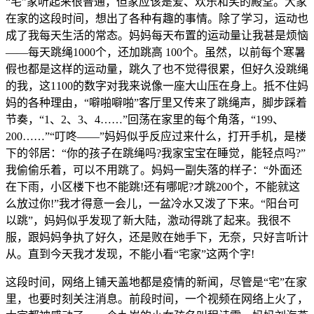
“宅”家听起来很普通，但家应该是爱、欢乐和笑的殿堂。大家
在家的这段时间，想出了各种有趣的事情。除了学习，运动也
成了我每天生活的常态。妈妈每天布置的运动量让我甚是烦恼
——每天跳绳1000个，还加跳高 100个。虽然，以前每个寒暑
假也都是这样的运动量，跳久了也不觉得很累，但好久没跳绳
的我，这1100的数字对我来说像一座大山压在身上。抵不住妈
妈的各种理由，“噼啪噼啪”客厅里又传来了跳绳声，脚步踩着
节奏，“1、2、3、4……”回荡在家里的每个角落，“199、
200……”“叮咚——”妈妈似乎反应过来什么，打开手机，是楼
下的邻居：“你的孩子在跳绳吗?我家宝宝在睡觉，能轻点吗?”
我偷偷乐着，可以不用跳了。妈妈一副失落的样子：“外面还
在下雨，小区楼下也不能跳!还有哪呢?才跳200个，不能就这
么放过你!”我才得意一会儿，一盆冷水又泼了下来。“阳台可
以跳”，妈妈似乎发现了新大陆，激动得跳了起来。我很不
服，跟妈妈争执了好久，还是败在她手下，无奈，只好言听计
从。直到今天我才发现，不能小看“宅家”这两个字!
这段时间，网络上铺天盖地都是疫情的新闻，尽管是“宅”在家
里，也要时刻关注消息。前段时间，一个视频在网络上火了，