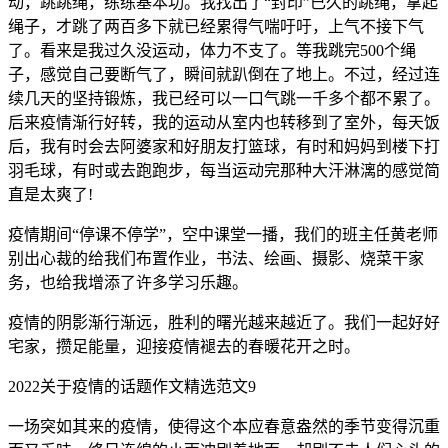
动，跳跳绳，练练基本功。我找出了“封印”已久的跳绳，拿起
绳子，才跳了两百多下就已经累得气喘吁吁，上气不接下气
了。看来是我过久没运动，体力不支了。等我跳完500个绳
子，感觉自己要断气了，瞬间就趴倒在了地上。不过，经过连
续几天的坚持锻炼，我已经可以一口气跳一千多个都不累了。
后来疫情渐行好转，我的运动从室内也转移到了室外，每天饭
后，我有时会去阿婆家和好朋友打篮球，有时和妈妈到楼下打
羽毛球，有时或去跑跑步，每当运动完那种大汗淋漓的感觉简
直是太爽了!
疫情期间“停课不停学”，空中课堂一播，我们的班主任黄老师
别出心裁的给我们布置作业，书法、绘画、摄影、烧菜干家
务，也给我增添了许多学习乐趣。
疫情的阴影渐行渐远，胜利的曙光越来越近了。我们一起好好
宅家，攒足能量，迎接疫情褪去的春暖花开之时。
2022关于疫情的话题作文精选范文9
一场突如其来的疫情，使得这个本应春意盎然的季节变得沉重