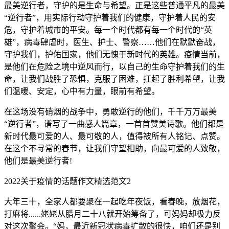
最美逆行者，守护的是生命与希望。正是这些普通平凡的最美
“逆行者”，用实际行动守护着我们的健康，守护着人民的安
危，守护着城市的平安。每一个时代都有每一个时代的“英
雄”，病毒肆虐时，医生、护士、警察……他们在默默奋战，
守护我们，护佑国家，他们无愧于新时代的英雄。疫情当前，
是他们在危险之境中逆风而行，以自己的生命守护着我们的生
命，让我们战胜了恐惧，克服了困难，扛起了胜利希望，让我
们温暖、安定，心中有力量，眼前有希望。
在这场没有硝烟的战争中，勇敢逆行的他们，千千万万最美
“逆行者”，谱写了一曲感人篇章，一首首赞美诗歌。他们都是
新时代最可爱的人、最可敬的人，值得被所有人铭记、点赞。
在这个不寻常的春节，让我们守望相助，向最可爱的人致敬，
他们是最美逆行者!
2022关于疫情的话题作文精选范文2
大年三十，全家人都要聚在一起吃年夜饭，看春晚，放烟花，
打麻将......姥姥从腊月二十八就开始筹备了，可妈妈却极力反
对这次聚会。“妈，最近新冠状病毒扩散的很快，咱们还是别