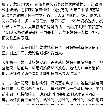
聚了，危险!”妈妈一边皱着眉头看着疫情实时数据，一边试图
说服姥姥。“别瞎说!咱锦州还一例没有呢!大年三十聚聚有啥
危险?”姥姥的话像一支支利箭，让人无法抵挡。“妈，我这几
天老是咳嗽，还一直发低烧，我是不是......”不等妈妈说完，姥
姥已火冒三丈，大声打断了妈妈的话：“你没事儿吧?不就感冒
了!几天就好!”说完砰的一声关上门，留下妈妈一人掉下担心
而又委屈的眼泪。
到了晚上，亲戚们陆陆续续地都来了，可妈妈就待在这房间
里，锁上了门，无论谁喊都不肯出来。
大年初一，为了让妈妈安心，爸爸就陪妈妈去医院检查了。检
查结果一切正常，可是妈妈仍然不放心，她认为病毒有潜伏
期，必须过了两个星期才能知道自己是否得病了。
初二，锦州发现了确诊病例，妈妈更加焦虑了。她整天戴着两
层口罩，只露出两个眼睛，手里时刻拿着一个酒精喷壶，出门
前走廊、电梯都喷上一遍;回来时也要把衣服从里到外都消消
毒。她还把自己坐过的、站过的、用过的、走过的，全都用喷