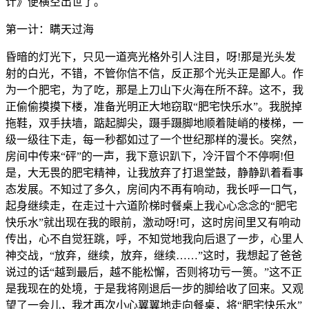
计》便横空出世了。
第一计：瞒天过海
昏暗的灯光下，只见一道亮光格外引人注目，呀!那是光头发
射的白光，不错，不管你信不信，反正那个光头正是鄙人。作
为一个肥宅，为了吃，那是上刀山下火海在所不辞。这不，我
正偷偷摸摸下楼，准备光明正大地窃取“肥宅快乐水”。我脱掉
拖鞋，双手扶墙，踮起脚尖，蹑手蹑脚地顺着陡峭的楼梯，一
级一级往下走，每一秒都如过了一个世纪那样的漫长。突然，
房间中传来“砰”的一声，我下意识趴下，冷汗冒个不停啊!但
是，大无畏的肥宅精神，让我放弃了打退堂鼓，静静趴着看事
态发展。不知过了多久，房间内不再有响动，我长呼一口气，
起身继续走，在走过十六道阶梯时餐桌上我心心念念的“肥宅
快乐水”就出现在我的眼前，激动呀!可，这时房间里又有响动
传出，心不自觉狂跳，呼，不知觉地我向后退了一步，心里人
神交战，“放弃，继续，放弃，继续……”这时，我想起了爸爸
说过的话“越到最后，越不能松懈，否则将功亏一篑。”这不正
是我现在的处境，于是我将刚退后一步的脚给收了回来。又观
望了一会儿，我才再次小心翼翼地走向餐桌，将“肥宅快乐水”