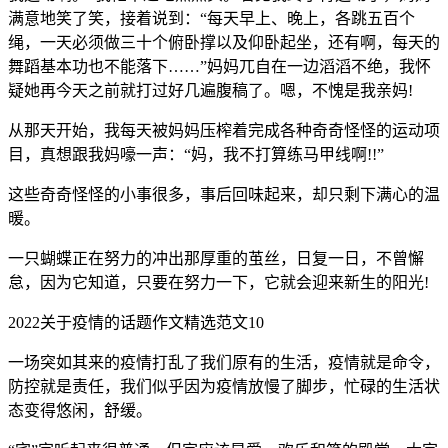
满意地笑了笑，接着说到：“每天早上、晚上，各跳五百个
绳，一天必须做三十个俯卧撑以及仰卧起坐，还有啊，每天的
舞蹈基本功也不能落下……”妈妈兀自在一边滔滔不绝，我怀
疑她再今天之前就打过好几遍腹稿了。嗯，不愧是我亲妈!
从那天开始，我每天被妈妈压榨着完成各种奇奇怪怪的运动项
目，真想跟我妈嚎一声：“妈，我不打算练马甲线啊!!”
这些奇奇怪怪的小事很多，事后回味起来，却只剩下满心的温
暖。
一只蝴蝶正在努力的冲出那厚重的茧丝，日复一日，不曾懈
怠，因为它知道，只要在努力一下，它就会迎来新生的阳光!
2022关于疫情的话题作文精选范文10
一场突如其来的疫情打乱了我们原有的生活，疫情就是命令，
防控就是责任，我们似乎因为疫情放慢了脚步，忙碌的生活状
态变得悠闲，舒缓。