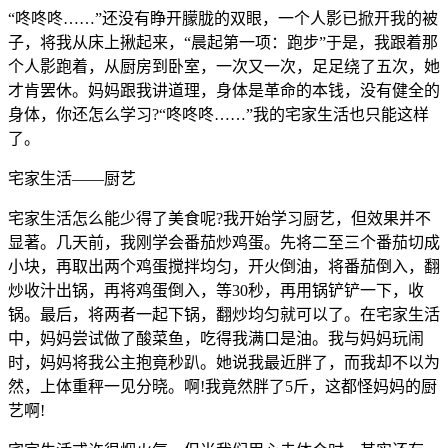
“咚咚咚……”还没有睁开朦胧的双眼，一个人影已掀开我的被
子，将我从床上揪起来，“晨起第一项：跑步”于是，我跟着那
个人影跑着，从厨房到卧室，一次又一次，足足绕了五次，她
才肯罢休。妈妈跟我讲道理，身体是革命的本钱，没有健全的
身体，你还怎么学习?“咚咚咚……”我的宅家生活也只能这样
了。
宅家生活——厨艺
宅家生活怎么能少得了美食呢?我开始学习厨艺，但效果并不
显著。几天前，我刚学会番茄炒鸡蛋。先将二至三个番茄切成
小块，再取出两个鸡蛋搅拌均匀，开火倒油，将番茄倒入，翻
炒收汁出锅，再将鸡蛋倒入，等30秒，再用锅铲铲一下，收
锅。最后，将两者一起下锅，翻炒均匀就可以了。在宅家生活
中，妈妈尝试做了酸菜鱼，吃得我满口是油。我与妈妈玩闹
时，妈妈将我公主抱竟秒趴。她说我最近胖了，而我却不以为
然，上体重秤一见分晓。啊!我竟然胖了5斤，这都怪妈妈的厨
艺啊!