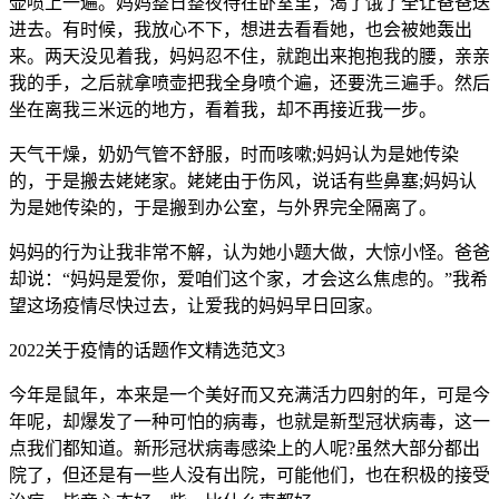
壶喷上一遍。妈妈整日整夜待在卧室里，渴了饿了全让爸爸送
进去。有时候，我放心不下，想进去看看她，也会被她轰出
来。两天没见着我，妈妈忍不住，就跑出来抱抱我的腰，亲亲
我的手，之后就拿喷壶把我全身喷个遍，还要洗三遍手。然后
坐在离我三米远的地方，看着我，却不再接近我一步。
天气干燥，奶奶气管不舒服，时而咳嗽;妈妈认为是她传染
的，于是搬去姥姥家。姥姥由于伤风，说话有些鼻塞;妈妈认
为是她传染的，于是搬到办公室，与外界完全隔离了。
妈妈的行为让我非常不解，认为她小题大做，大惊小怪。爸爸
却说：“妈妈是爱你，爱咱们这个家，才会这么焦虑的。”我希
望这场疫情尽快过去，让爱我的妈妈早日回家。
2022关于疫情的话题作文精选范文3
今年是鼠年，本来是一个美好而又充满活力四射的年，可是今
年呢，却爆发了一种可怕的病毒，也就是新型冠状病毒，这一
点我们都知道。新形冠状病毒感染上的人呢?虽然大部分都出
院了，但还是有一些人没有出院，可能他们，也在积极的接受