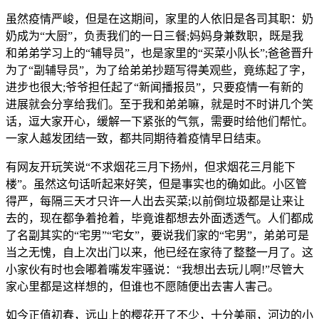
虽然疫情严峻，但是在这期间，家里的人依旧是各司其职：奶
奶成为“大厨”，负责我们的一日三餐;妈妈身兼数职，既是我
和弟弟学习上的“辅导员”，也是家里的“买菜小队长”;爸爸晋升
为了“副辅导员”，为了给弟弟抄题写得美观些，竟练起了字，
进步也很大;爷爷担任起了“新闻播报员”，只要疫情一有新的
进展就会分享给我们。至于我和弟弟嘛，就是时不时讲几个笑
话，逗大家开心，缓解一下紧张的气氛，需要时给他们帮忙。
一家人越发团结一致，都共同期待着疫情早日结束。
有网友开玩笑说“不求烟花三月下扬州，但求烟花三月能下
楼”。虽然这句话听起来好笑，但是事实也的确如此。小区管
得严，每隔三天才只许一人出去买菜;以前倒垃圾都是让来让
去的，现在都争着抢着，毕竟谁都想去外面透透气。人们都成
了名副其实的“宅男”“宅女”，要说我们家的“宅男”，弟弟可是
当之无愧，自上次出门以来，他已经在家待了整整一月了。这
小家伙有时也会嘟着嘴发牢骚说：“我想出去玩儿啊!”尽管大
家心里都是这样想的，但谁也不愿随便出去害人害己。
如今正值初春，远山上的樱花开了不少，十分美丽，河边的小