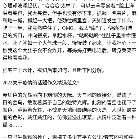
心理却波澜起伏，“哈哈哈!太棒了，可以去拿零食啦!”脸上洋
溢着笑容，我大笑着，但手也没有停下来，抓起一包薯片，麻
利地一撕，抓起一大把，使劲往嘴里塞，天知道发生了什么，
吃了一半，我竟然噎住了，OMG，我太“南”了，使劲拍打自
己的胸口，冲向餐桌，拿起水杯，“咕咚咕咚”往肚子里拼命灌
水，肚子就如一个大气球一般，慢慢鼓了起来，让我担心下一
秒我这个大肚子会不会炸开，等妈妈打完电话后，转身哭笑不
得地看着我。
肥宅三十六计，欲知后事如何，且听下回分解。
2022关于疫情的话题作文精选范文7
赤红色的光辉洒向下黯淡的天际。天与地的缝接处，燃烧了一
日的金乌，散发着属于自己的独特光辉。此刻的碧空也褪下了
颜色，渲染着光辉，不愧是天地间最绚丽的火焰，人世间最美
丽的色彩，嫣红嫣红的，仿佛要溢出琼浆，热情中泛滥着一种
孤寂……
一只野生动物的死亡，震撼了多少万平方公里?春节的祥和中