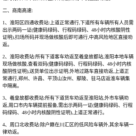
二、商南高速:
1、淮阳区四通收费站:上道正常通行,下道所有车辆所有人员需
出示两码一证(健康码绿码、行程码绿码、48小时内核酸阴性
证明),扫场所码并现场做核酸后即可通行,中高风险地区直接劝
返。
2、淮阳收费站:所有下道客车劝返至羲皇故都站,淮阳本地车辆
现场做核酸,查看双码(健康码绿码、行程码绿码、48小时内核
酸阴性证明),送货单位出示证明,外地过路车直接劝返,上道正
常通行,郑州、许昌、平顶山汝州、鄢陵、驻马店返淮车辆集
中隔离。
3、羲皇故都收费站:所有下道货车劝返至淮阳站,外市车辆劝
返,周口市内车辆提前报备,需出示两码一证(健康码绿码、行程
码绿码、48小时内核酸阴性证明),上道正常通行。
4、周口北收费站:除户籍在川汇区的低风险车辆外,其余车辆一
律劝返。