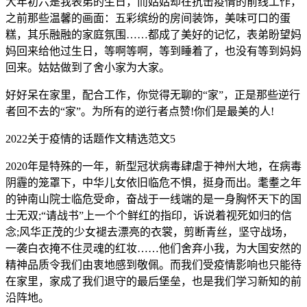
大年初六是我表弟的生日，而姑姑却在抗击疫情的前线工作，
之前那些温馨的画面：五彩缤纷的房间装饰，美味可口的蛋
糕，其乐融融的家庭氛围……都成了美好的记忆，表弟盼望妈
妈回来给他过生日，等啊等啊，等到睡着了，也没有等到妈妈
回来。姑姑做到了舍小家为大家。
好好呆在家里，配合工作，你觉得无聊的“家”，正是那些逆行
者回不去的“家”。为所有的逆行者点赞!你们是最美的人!
2022关于疫情的话题作文精选范文5
2020年是特殊的一年，新型冠状病毒肆虐于神州大地，在病毒
阴霾的笼罩下，中华儿女依旧临危不惧，挺身而出。耄耋之年
的钟南山院士临危受命，奋战于一线端的是一身胸怀天下的国
士无双;“请战书”上一个个鲜红的指印，诉说着视死如归的信
念;风华正茂的少女褪去漂亮的衣裳，剪断青丝，坚守战场，
一袭白衣掩不住灵魂的红妆……他们舍弃小我，为大国安然的
精神品质令我们由衷地感到敬佩。而我们受疫情影响也只能待
在家里，家成了我们退守的最后堡垒，也是我们学习新知的前
沿阵地。