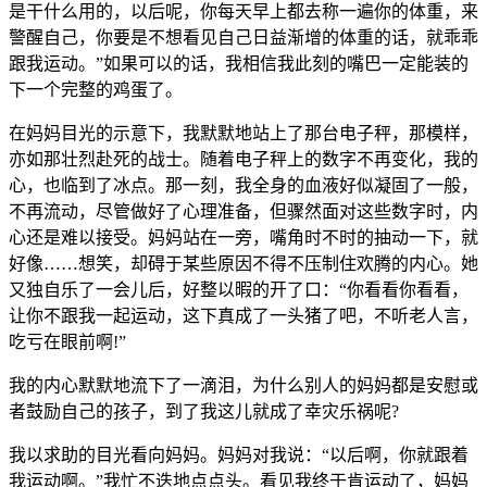
是干什么用的，以后呢，你每天早上都去称一遍你的体重，来
警醒自己，你要是不想看见自己日益渐增的体重的话，就乖乖
跟我运动。”如果可以的话，我相信我此刻的嘴巴一定能装的
下一个完整的鸡蛋了。
在妈妈目光的示意下，我默默地站上了那台电子秤，那模样，
亦如那壮烈赴死的战士。随着电子秤上的数字不再变化，我的
心，也临到了冰点。那一刻，我全身的血液好似凝固了一般，
不再流动，尽管做好了心理准备，但骤然面对这些数字时，内
心还是难以接受。妈妈站在一旁，嘴角时不时的抽动一下，就
好像……想笑，却碍于某些原因不得不压制住欢腾的内心。她
又独自乐了一会儿后，好整以暇的开了口：“你看看你看看，
让你不跟我一起运动，这下真成了一头猪了吧，不听老人言，
吃亏在眼前啊!”
我的内心默默地流下了一滴泪，为什么别人的妈妈都是安慰或
者鼓励自己的孩子，到了我这儿就成了幸灾乐祸呢?
我以求助的目光看向妈妈。妈妈对我说：“以后啊，你就跟着
我运动啊。”我忙不迭地点点头。看见我终于肯运动了，妈妈