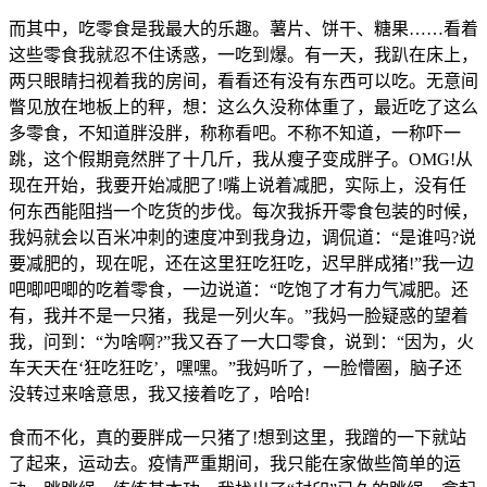
而其中，吃零食是我最大的乐趣。薯片、饼干、糖果……看着
这些零食我就忍不住诱惑，一吃到爆。有一天，我趴在床上，
两只眼睛扫视着我的房间，看看还有没有东西可以吃。无意间
瞥见放在地板上的秤，想：这么久没称体重了，最近吃了这么
多零食，不知道胖没胖，称称看吧。不称不知道，一称吓一
跳，这个假期竟然胖了十几斤，我从瘦子变成胖子。OMG!从
现在开始，我要开始减肥了!嘴上说着减肥，实际上，没有任
何东西能阻挡一个吃货的步伐。每次我拆开零食包装的时候，
我妈就会以百米冲刺的速度冲到我身边，调侃道：“是谁吗?说
要减肥的，现在呢，还在这里狂吃狂吃，迟早胖成猪!”我一边
吧唧吧唧的吃着零食，一边说道：“吃饱了才有力气减肥。还
有，我并不是一只猪，我是一列火车。”我妈一脸疑惑的望着
我，问到：“为啥啊?”我又吞了一大口零食，说到：“因为，火
车天天在‘狂吃狂吃’，嘿嘿。”我妈听了，一脸懵圈，脑子还
没转过来啥意思，我又接着吃了，哈哈!
食而不化，真的要胖成一只猪了!想到这里，我蹭的一下就站
了起来，运动去。疫情严重期间，我只能在家做些简单的运