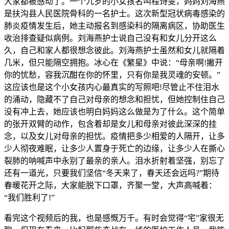
大家都被感动了。一个九岁的小女孩名叫程诗雯，妈妈刘海燕
是扶沟县人民医院骨科的一名护士。这次新型冠状病毒感染的
肺炎疫情发生后，她主动报名到感染科的隔离病区，协助医生
收治排查疑似病例。刘海燕护士说自己没有和女儿分开这么
久，自己和家人都很想念彼此。刘海燕护士虽然和女儿就隔着
几米，但只能隔空拥抱。冰心在《繁星》中说：“母亲啊!撇开
你的忧愁，容我沉酣在你的怀里，只有你是我灵魂的安顿。”
这应该也是这个小女孩内心最真实的写照吧!尽管止不住泪水
的涌动，隐藏不了自己对母亲的想念和担忧，但她控制住自己
没有冲上去，她应该也明白妈妈这么做是为了什么。这个简单
的张开双臂的动作，包含着却是女儿和母亲对彼此深深的挂
念，以及女儿对母亲的担忧。疫情把多少相爱的人隔开，让多
少人彻夜难眠，让多少人置身于死亡的边缘，让多少人在撕心
裂肺的呐喊声中永别了最亲的亲人。泪水折射着坚强，别忘了
还有一道光，只要我们坚信“冬天来了，春天还会远吗?”期待
春暖花开之际，大家能脱下口罩，齐聚一堂，大声高喊着：
“我们胜利了!”
看完这个视频后的我，也是感慨万千。有时会觉得“宅”家很无