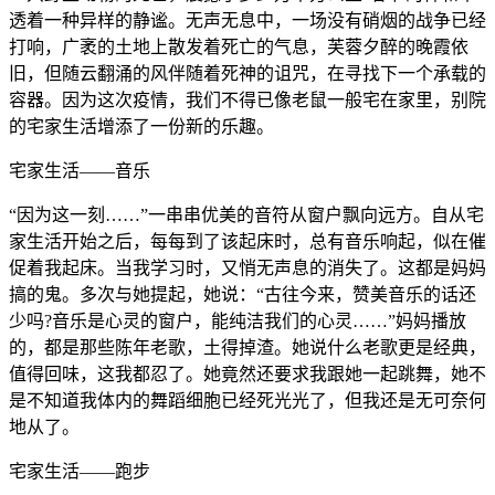
透着一种异样的静谧。无声无息中，一场没有硝烟的战争已经
打响，广袤的土地上散发着死亡的气息，芙蓉夕醉的晚霞依
旧，但随云翻涌的风伴随着死神的诅咒，在寻找下一个承载的
容器。因为这次疫情，我们不得已像老鼠一般宅在家里，别院
的宅家生活增添了一份新的乐趣。
宅家生活——音乐
“因为这一刻……”一串串优美的音符从窗户飘向远方。自从宅
家生活开始之后，每每到了该起床时，总有音乐响起，似在催
促着我起床。当我学习时，又悄无声息的消失了。这都是妈妈
搞的鬼。多次与她提起，她说：“古往今来，赞美音乐的话还
少吗?音乐是心灵的窗户，能纯洁我们的心灵……”妈妈播放
的，都是那些陈年老歌，土得掉渣。她说什么老歌更是经典，
值得回味，这我都忍了。她竟然还要求我跟她一起跳舞，她不
是不知道我体内的舞蹈细胞已经死光光了，但我还是无可奈何
地从了。
宅家生活——跑步