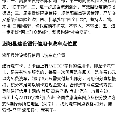
作：一、高质量做好核酸检测工作，第一时间把风险人员找出
来、“捞干净”；二、进一步加强流调溯源，有效阻断疫情传播
渠道；三、周密做好隔离管控，规范隔离点建设管理，严防交
叉感染和风险外溢；四、扎紧扎牢“四个口袋”，坚持人、物、
环境“三链同防”，确保疫情不扩散、不输入、不输出；五、进
一步走好“网上群众路线”，积极构建“社会疫苗”。
泌阳县建设银行信用卡洗车点位置
泌阳县建设银行信用卡洗车点位置
建行洗车卡，即卡面上有"AUTO"字样的信用卡，即龙卡汽车
卡，是带有洗车服务的，每周一次优惠洗车服务。洗车费15元
以内免费洗车，超出15元只需支付超出部分，可用积分直接抵
扣，积分不足可以刷卡或现金支付。合作洗车网点查询方式：
登陆建行信用卡网站-首页-高端产品-点击“汽车卡”(最右边，
卡面上有AUTO字样的)-点击“全国优惠洗车网点及积分换油方
式”-选择你所在地区（河南），找到洗车网点表格-打开，搜
索“驻马店-泌阳县“，就有了~