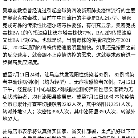
吴尊友教授曾经说过引起全球第四波新冠肺炎疫情流行的主要
是奥密克戎毒株，目前在中国流行的主要是BA.2亚型。奥密
克戎毒株的传染性比德尔塔毒株要强，有研究显示，奥密克戎
毒株BA.1的传播速度比德尔塔毒株快77%，BA.2的传播速度
又比BA.1快66%。也就是说，当前毒株的传播速度比在2021
年、2020年遇到的毒株传播速度明显加快。如果还是按照之前
的反应速度，就会跟不上疫情防控的需求，这就要求政府进一
步提高反应速度。
截至7月11日24时，驻马店共发现阳性感染者82例， 82例感染
者中确诊病例6例（均为轻型）、无症状感染者76例。7月12日
下午，经复核市中心城区2例核酸检测初筛阳性感染者转为无
症状感染者，均有泌阳县旅居史。截至7月12日18时,本轮疫情
全市已累计排查密切接触者2282人次，其中泌阳县2251人次，
转派外地31人；次密接396人次，其中泌阳县359人次，转派外
地37人。
驻马店市表示将认真落实国家、省安排部署，重点抓好以下工