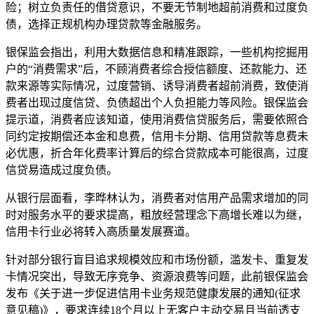
险；树立负责任的借贷意识，不要无节制地超前消费和过度负
债，选择正规机构办理贷款等金融服务。
银保监会指出，利用大数据信息和精准跟踪，一些机构挖掘用
户的“消费需求”后，不顾消费者综合授信额度、还款能力、还
款来源等实际情况，过度营销、诱导消费者超前消费，致使消
费者出现过度信贷、负债超出个人负担能力等风险。银保监会
提示道，消费者应该知道，使用消费信贷服务后，需要依照合
同约定按期偿还本金和息费，信用卡分期、信用贷款等息费未
必优惠，折合年化费率计算后的综合贷款成本可能很高，过度
信贷易造成过度负债。
从银行层面看，李晔林认为，消费者对信用产品需求增加的同
时对服务水平的要求提高，粗放经营理念下高增长难以为继，
信用卡行业必将转入高质量发展赛道。
针对部分银行盲目追求规模效应和市场份额，滥发卡、重复发
卡情况突出，导致无序竞争、资源浪费等问题，此前银保监会
发布《关于进一步促进信用卡业务规范健康发展的通知(征求
意见稿)》，要求连续18个月以上无客户主动交易且当前透支