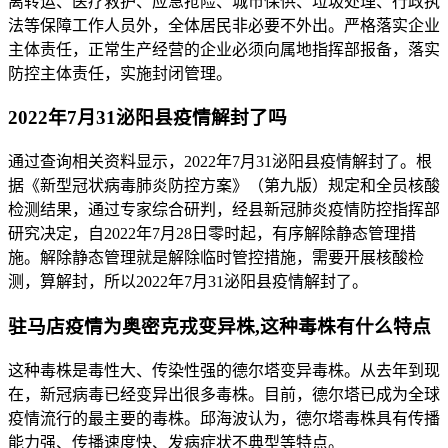
离转运、医疗救护、应急抢险、城市保供、垃圾处理、行政执
法等保障工作人员外，全体居民非必要不外出。严格落实企业
主体责任，正常生产经营的企业必须向属地指挥部报备，落实
防控主体责任，实施封闭管理。
2022年7月31泌阳县疫情解封了吗
通过查询相关资料显示，2022年7月31泌阳县疫情解封了。根
据《新型冠状病毒肺炎防控方案》（第九版）规定和全员核酸
检测结果，通过专家综合研判，经县新冠肺炎疫情防控指挥部
研究决定，自2022年7月28日零时起，有序解除静态管理措
施。解除静态管理就是解除临时管控措施，需要开展核酸检
测，算解封，所以2022年7月31泌阳县疫情解封了。
驻马店疫情为奥密克戎变异株,这种毒株有什么特点
这种毒株是毒性大、传染性强的德尔塔变异毒株。从去年到现
在，新冠病毒已经变异出很多毒株。目前，德尔塔已成为全球
疫情流行的最主要的毒株。邱海波认为，德尔塔毒株具有传播
能力强、传播速度快、发病症状不典型等特点。