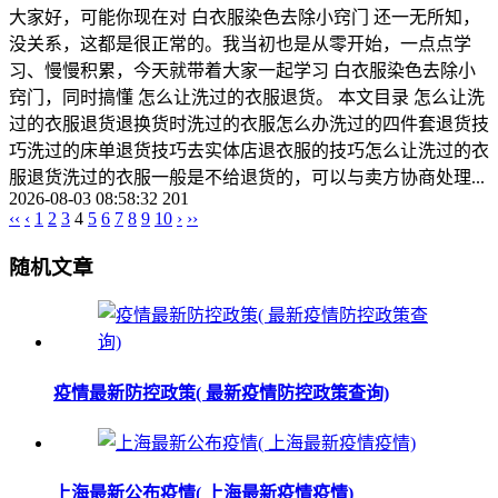
大家好，可能你现在对 白衣服染色去除小窍门 还一无所知，
没关系，这都是很正常的。我当初也是从零开始，一点点学
习、慢慢积累，今天就带着大家一起学习 白衣服染色去除小
窍门，同时搞懂 怎么让洗过的衣服退货。 本文目录 怎么让洗
过的衣服退货退换货时洗过的衣服怎么办洗过的四件套退货技
巧洗过的床单退货技巧去实体店退衣服的技巧怎么让洗过的衣
服退货洗过的衣服一般是不给退货的，可以与卖方协商处理...
2026-08-03 08:58:32
201
‹‹
‹
1
2
3
4
5
6
7
8
9
10
›
››
随机文章
疫情最新防控政策( 最新疫情防控政策查询)
上海最新公布疫情( 上海最新疫情疫情)