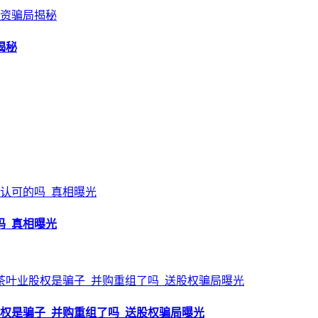
揭秘
吗_真相曝光
权是骗子_并购重组了吗_送股权骗局曝光