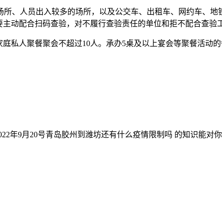
场所、人员出入较多的场所，以及公交车、出租车、网约车、地铁
民要主动配合扫码查验，对不履行查验责任的单位和拒不配合查验
家庭私人聚餐聚会不超过10人。承办5桌及以上宴会等聚餐活动
022年9月20号青岛胶州到潍坊还有什么疫情限制吗 的知识能对