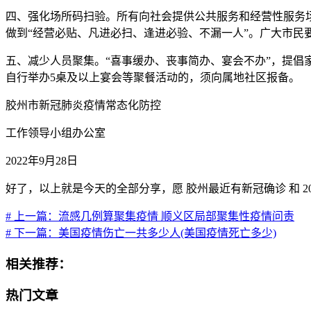
四、强化场所码扫验。所有向社会提供公共服务和经营性服务
做到“经营必贴、凡进必扫、逢进必验、不漏一人”。广大市
五、减少人员聚集。“喜事缓办、丧事简办、宴会不办”，提倡
自行举办5桌及以上宴会等聚餐活动的，须向属地社区报备。
胶州市新冠肺炎疫情常态化防控
工作领导小组办公室
2022年9月28日
好了，以上就是今天的全部分享，愿 胶州最近有新冠确诊 和 2
# 上一篇：流感几例算聚集疫情 顺义区局部聚集性疫情问责
# 下一篇：美国疫情伤亡一共多少人(美国疫情死亡多少)
相关推荐：
热门文章