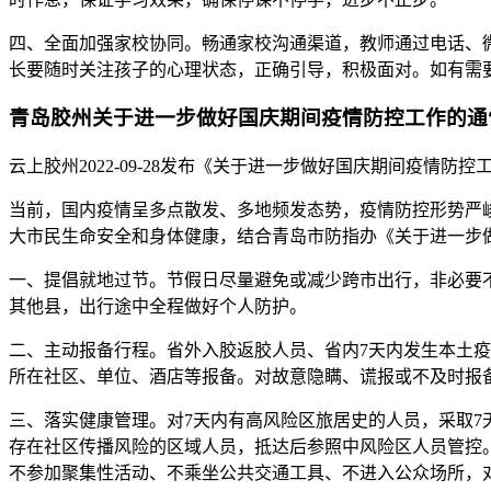
四、全面加强家校协同。畅通家校沟通渠道，教师通过电话、
长要随时关注孩子的心理状态，正确引导，积极面对。如有需要，
青岛胶州关于进一步做好国庆期间疫情防控工作的通
云上胶州2022-09-28发布《关于进一步做好国庆期间疫情防控
当前，国内疫情呈多点散发、多地频发态势，疫情防控形势严
大市民生命安全和身体健康，结合青岛市防指办《关于进一步
一、提倡就地过节。节假日尽量避免或减少跨市出行，非必要
其他县，出行途中全程做好个人防护。
二、主动报备行程。省外入胶返胶人员、省内7天内发生本土
所在社区、单位、酒店等报备。对故意隐瞒、谎报或不及时报
三、落实健康管理。对7天内有高风险区旅居史的人员，采取7
存在社区传播风险的区域人员，抵达后参照中风险区人员管控。上
不参加聚集性活动、不乘坐公共交通工具、不进入公众场所，