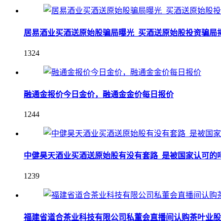
居易酒业买酒送原始股骗局曝光_买酒送原始股投资骗局
1324
融通金报价今日金价，融通金金价每日报价
1244
中健昊天酒业买酒送原始股有没有套路_是被国家认可的
1239
福建省道合茶业科技有限公司私董会直播间认购茶叶业股