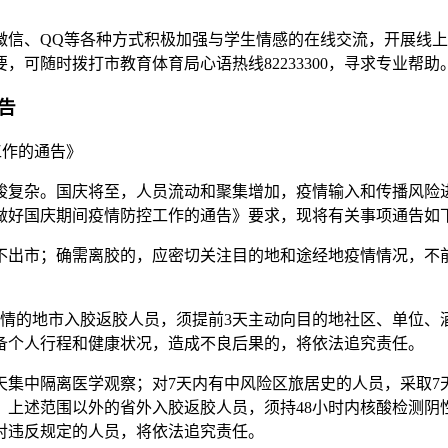
微信、QQ等各种方式积极加强与学生情感的在线交流，开展线
可随时拨打市教育体育局心语热线82233300，寻求专业帮助
告
工作的通告》
峻复杂。国庆将至，人员流动和聚集增加，疫情输入和传播风险
做好国庆期间疫情防控工作的通告》要求，现将有关事项通告如
不出市；确需离胶的，应密切关注目的地和途经地疫情情况，不
疫情的地市入胶返胶人员，须提前3天主动向目的地社区、单位、
备个人行程和健康状况，造成不良后果的，将依法追究责任。
天集中隔离医学观察；对7天内有中风险区旅居史的人员，采取
述范围以外的省外入胶返胶人员，须持48小时内核酸检测阴性证
对违反规定的人员，将依法追究责任。