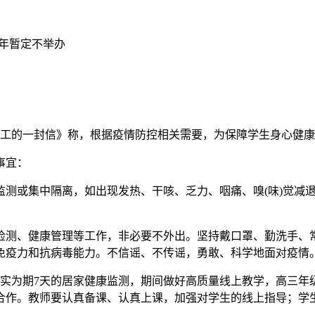
年暂定不举办
职工的一封信》称，根据疫情防控相关需要，为保障学生身心健
事宜：
监测或集中隔离，如出现发热、干咳、乏力、咽痛、嗅(味)觉减
检测、健康管理等工作，非必要不外出。坚持戴口罩、勤洗手、
免疫力和抗病毒能力。不信谣、不传谣，勇敢、科学地面对疫情
落实为期7天的居家健康监测，期间做好高质量线上教学，高三
合作。教师要认真备课、认真上课，加强对学生的线上指导；学