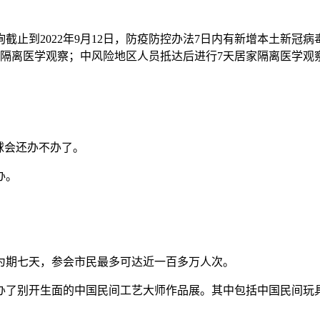
截止到2022年9月12日，防疫防控办法7日内有新增本土新冠
中隔离医学观察；中风险地区人员抵达后进行7天居家隔离医学观
糖球会还办不办了。
办。
为期七天，参会市民最多可达近一百多万人次。
办了别开生面的中国民间工艺大师作品展。其中包括中国民间玩具